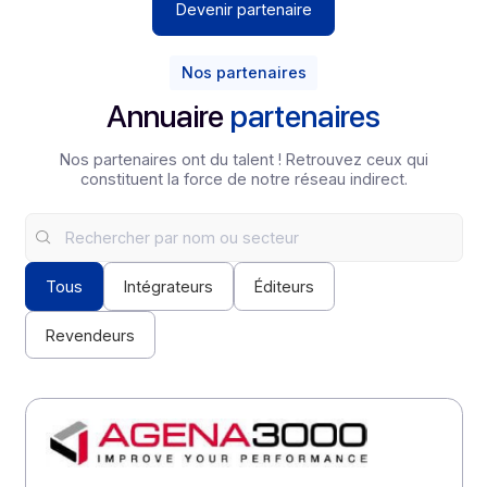
Mise en place de rituels opérationnels : suivi des
opportunités, retours d’expérience, coordination
projet et partage de roadmap.
Étape 4
Suivi et succès
Revue trimestrielle structurée : analyse des
résultats, pilotage des KPIs, plan d’amélioration
continue, alignement stratégique et ajustements du
partenariat pour maximiser la performance sur la
durée.
Devenir partenaire
Nos partenaires