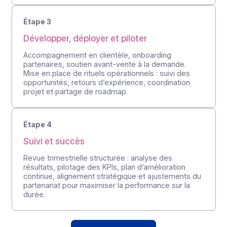
contractualisation).
Étape 2
Transmettre les outils et accélérer la
montée en compétence
Transmettre les outils et accélérer la montée en
compétence Formation et certification des
équipes commerciales, mise à disposition des
ressources techniques, atelier d’intégration API,
environnement de démonstration dédié et
interlocuteur technique unique.
Étape 3
Développer, déployer et piloter
Accompagnement en clientèle, onboarding
partenaires, soutien avant-vente à la demande.