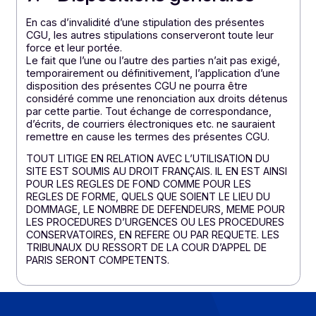
personnelles
Docoon s’engage à respecter la réglementation en
vigueur applicable au traitement des données à
caractère personnel et, notamment les dispositions d
la Loi n°78-17 du 6 janvier 1978 modifiée et du
Règlement UE 2016/679 du Parlement Européen et du
Conseil du 27 avril 2016 (« RGPD »).
Pour en savoir plus le traitement de vos données à
caractère personnel,
consultez notre politique de
confidentialité
6. Copyrights
Tous droits réservés © Docoon Tous droits de
reproduction et de diffusion réservés © Docoon.
7. Dispositions générales
En cas d’invalidité d’une stipulation des présentes