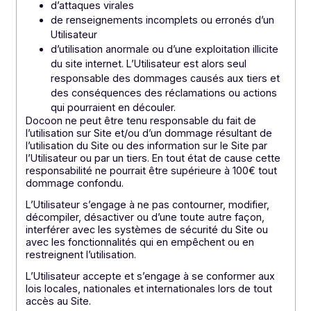
de traitements automatisés de données mis en
œuvre pour la mise en ligne du site internet
DOCOON fait ses meilleurs efforts pour assurer la
sécurité du Site, mais l’utilisation d’internet comporte
des risques inhérents aux réseaux. Aussi Docoon
décline toute responsabilité en cas :
d’impossibilité d’accéder temporairement au sit
internet ou à son contenu pour des opérations d
maintenance technique ou d’actualisation des
informations publiées
d’attaques virales
de renseignements incomplets ou erronés d’un
Utilisateur
d’utilisation anormale ou d’une exploitation illicite
du site internet. L’Utilisateur est alors seul
responsable des dommages causés aux tiers et
des conséquences des réclamations ou actions
qui pourraient en découler.
Docoon ne peut être tenu responsable du fait de