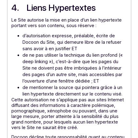
l’utilisation sur Site et/ou d’un dommage résultant de
l’utilisation du Site ou des information sur le Site par
l’Utilisateur ou par un tiers. En tout état de cause cett
responsabilité ne pourrait être supérieure à 100€ tout
dommage confondu.
L’Utilisateur s’engage à ne pas contourner, modifier,
décompiler, désactiver ou d’une toute autre façon,
interférer avec les systèmes de sécurité du Site ou
avec les fonctionnalités qui en empêchent ou en
restreignent l’utilisation.
L’Utilisateur accepte et s’engage à se conformer aux
lois locales, nationales et internationales lors de tout
accès au Site.
4. Liens Hypertextes
Le Site autorise la mise en place d’un lien hypertexte
portant vers son contenu, sous réserve :
d’autorisation expresse, préalable, écrite de