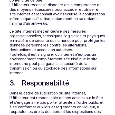
Docoon décline toute responsabilité en cas de retard
de mise à jour, de même qu’en cas d’interruption ou
d’indisponibilité temporaire de l’accès à tout ou partie
du Site.
Docoon se réserve le droit de corriger, modifier,
mettre à jour, à tout moment et sans préavis, le
contenu de ce Site.
L’Utilisateur reconnaît disposer de la compétence et
des moyens nécessaires pour accéder et utiliser e
site internet et reconnaît avoir sécurisé la configuratio
informatique qu’il utilise, notamment en se dotant a
minima d’un anti-virus.
Le Site internet met en œuvre des mesures
organisationnelles, techniques, logicielles et physiqu
en matière de sécurité du numérique pour protéger l
données personnelles contre les altérations,
destructions et accès non autorisés.
Toutefois, il est à signaler qu’internet n’est pas un
environnement complètement sécurisé que le site
internet ne peut pas garantir la sécurité de la
transmission ou du stockage des informations sur