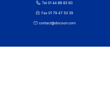
Ressources
CGU
Confidentialité / Cookies
Mentions légales
· Docoon Messaging Status
· Docoon Invoice Status
· EDC Status