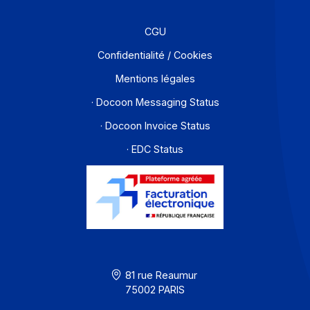
Solutions de digitalisations des Workflows et Busines
process
Je m'abonne à la newsletter
Offre PA
Développeurs
Partenaires
Contact
À propos