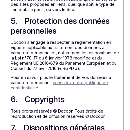
Docoon du Site, qui demeure libre de la refuser
sans avoir à en justifier ET
de ne pas utiliser la technique du lien profond («
deep linking »), c’est-à-dire que les pages du
Site ne doivent pas être imbriquées à l’intérieur
des pages d’un autre site, mais accessibles par
l’ouverture d’une fenêtre dédiée ; ET
de mentionner la source qui pointera grâce à un
lien hypertexte directement sur le contenu visé.
Cette autorisation ne s’applique pas aux sites Internet
diffusant des informations à caractère polémique,
pornographique, xénophobe ou pouvant, dans une
large mesure, porter atteinte à la sensibilité du plus
grand nombre, pour lesquels aucun lien hypertexte
vers le Site ne saurait être créé.
Docoon décline toute responsabilité quant au conten
des sites proposés en liens, quel que soit le type de
lien établi à partir, ou vers le Site.
5. Protection des données