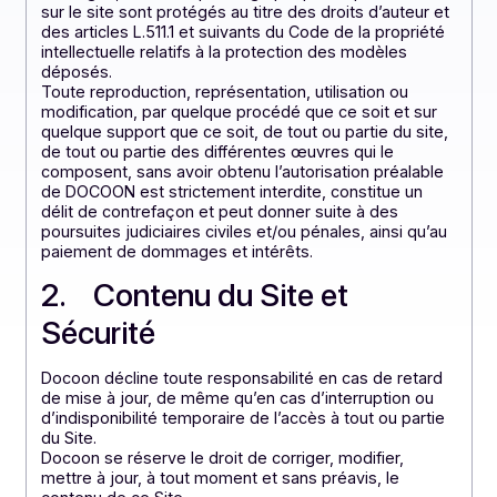
images, séquences animées sonores ou non ainsi qu
toutes œuvres et autres éléments intégrées dans le
Site sont la propriété de Doccon ou de tiers ayant
autorisé Docoon à les utiliser.
Les logos, icônes et puces graphiques représentés
sur le site sont protégés au titre des droits d’auteur e
des articles L.511.1 et suivants du Code de la propriété
intellectuelle relatifs à la protection des modèles
déposés.
Toute reproduction, représentation, utilisation ou
modification, par quelque procédé que ce soit et sur
quelque support que ce soit, de tout ou partie du site
de tout ou partie des différentes œuvres qui le
composent, sans avoir obtenu l’autorisation préalable
de DOCOON est strictement interdite, constitue un
délit de contrefaçon et peut donner suite à des
poursuites judiciaires civiles et/ou pénales, ainsi qu’au
paiement de dommages et intérêts.
2. Contenu du Site et
Sécurité