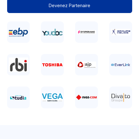
Top 
100
Des éditeurs en France
Découvrir Docoon
Partenaires
Complétez vos offres avec u
partenariat sur-mesure