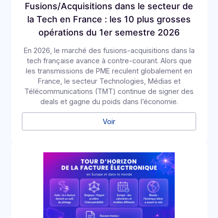
E-invoicing ou e-reporting : les cas
d'usage à l'international
Pour une entreprise qui opère au-delà des
frontières, la frontière entre e-invoicing et e-
reporting devient un casse-tête opérationnel :
quelles opérations relèvent de quelle obligation, et
comment éviter les redondances ? Une Plateforme
Agréée (PA) comme Docoon Invoice permet
d’organiser ces différents flux, d’en contrôler les
données et de les transmettre conformément aux
exigences de la réforme.
Voir