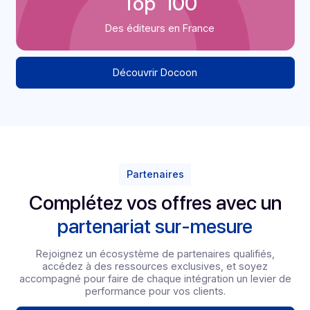
+ traitements / an
opérés par nos plateformes,
redondantes, monitorées
24/7
40
65
Années
Collaborateurs
d’expertise
France
3000
Hébergement en
Clients France et
France
sur 2 sites
monde
distincts