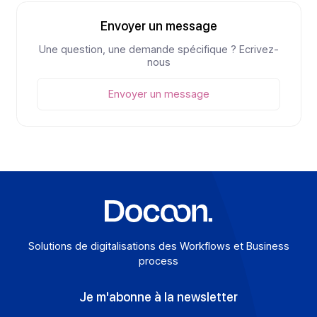
La France franchira une étape décisive le 1er
septembre 2026 avec la réception obligatoire des
factures électroniques, avant la généralisation de
l’émission en 2027. Pour les entreprises présentes à
l’international, cette réforme invite à anticiper dès
maintenant un environnement où chaque pays
avance à son rythme, avec ses propres règles et
ses propres architectures. Dans ce contexte,
s’appuyer sur un partenaire capable de gérer cette
complexité de bout en bout devient un atout décisif.
Voir
Explorer nos ressources