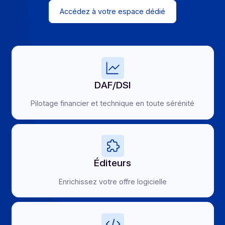
Nos solutions s’ajustent aux rôles,
responsabilités et métiers de chaque
utilisateur.
Que vous soyez en charge de la direction financière, 
l’intégration technique, de l’édition logicielle ou que vo
souhaitiez proposer à vos clients une solution de
facturation électronique intégrée à votre offre, Docoo
fournit une interface dédiée à votre profil.
Vous bénéficiez d’une solution fluide, évolutive et simpl
prendre en main, quel que soit votre cœur de métier
Accédez à votre espace dédié
DAF/DSI