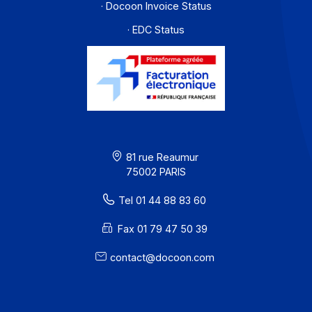
Une question, une demande spécifique ? Ecrivez-
nous
Envoyer un message
Solutions de digitalisations des Workflows et Busines
process
Je m'abonne à la newsletter