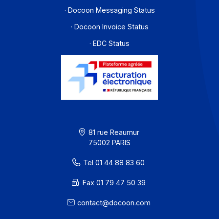
Développeurs
Partenaires
Contact
À propos
Ressources
CGU
Confidentialité / Cookies
Mentions légales
· Docoon Messaging Status
· Docoon Invoice Status
· EDC Status