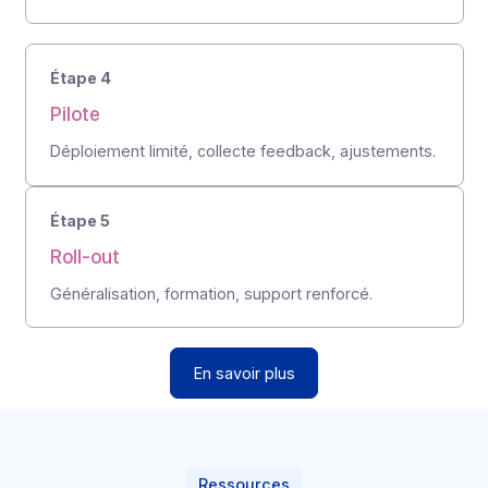
Déploiement
Onboarding cadré,
time‑to‑value rapide
Étape 1
Kick‑off
Cadrage des objectifs et périmètre, planning
partagé.
Étape 2