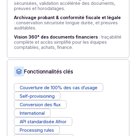
Facturation électronique & pilotage financier
:
émission, réception, e-reporting, archivage probant,
réduction des délais de paiement et reporting fiable.
Automatisation des processus comptables &
achats
: validation automatisée des factures,
rapprochements comptables simplifiés et relances
intégrées dans vos workflows.
Signature électronique pour les contrats
financiers & administratifs
: signatures légales et
sécurisées, validation accélérée des documents,
preuves et horodatages.
Archivage probant & conformité fiscale et légale
: conservation sécurisée longue durée, et preuves
auditables.
Vision 360° des documents financiers
: traçabilité
complète et accès simplifié pour les équipes
comptables, achats, finance.