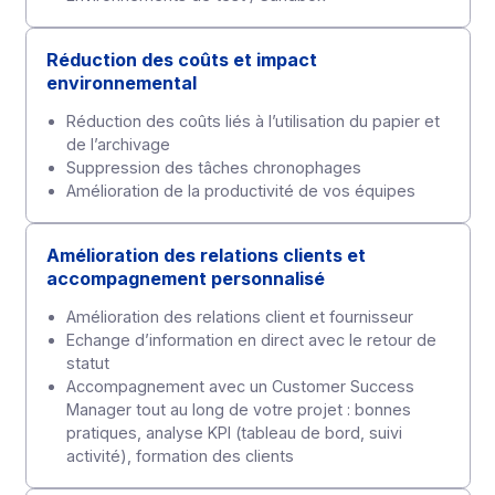
Un socle technologique robuste et conforme
Plateforme Agréée (ex-PDP)
Certifié eIDAS & RGPD
Sécurité certifiée ISO 27001
Conformité et sécurité renforcée
Plateforme agréée par l’État
Conforme à Piste d’Audit Fiable
Archivage électronique à valeur légale pendant 10
ans
Une interopérabilité totale avec votre SI
API-first
Connecteurs ERP, comptabilité, GED
Environnements de test / Sandbox