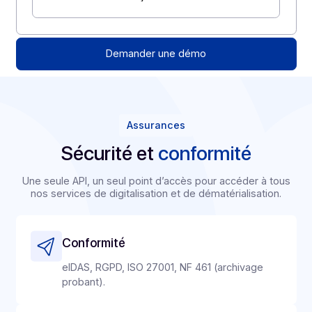
Sage
Sap
Docuware
Avanteam
Formpipe
Impacts mesurés
-35%
Temps de traitement
100%
Traçabilité des actions
Demander une démo