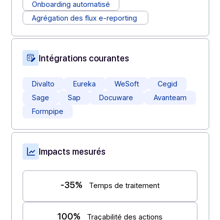
Fonctionnalités clés
Couverture de 100% des cas d’usage
Self-provisioning
Conversion des flux
International
API standardisée Afnor
Processing rules
Onboarding automatisé
Agrégation des flux e-reporting
Intégrations courantes
Divalto
Eureka
WeSoft
Cegid