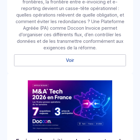
Étape 5
Roll‑out
Généralisation, formation, support renforcé.
En savoir plus
Ressources
Restez à la pointe de la
dématérialisation
Accédez à nos contenus exclusifs: Livres Blancs, Webin
Documentation API, …