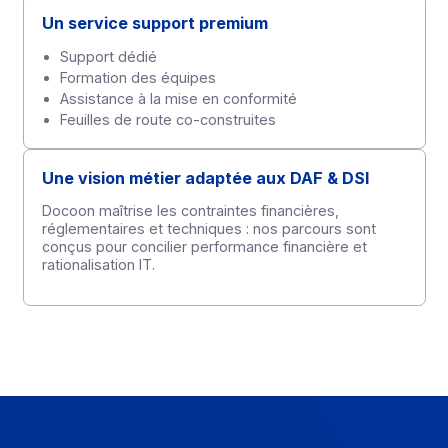
Réduction des coûts et impact
environnemental
Réduction des coûts liés à l’utilisation du papier et
de l’archivage
Suppression des tâches chronophages
Amélioration de la productivité de vos équipes
Amélioration des relations clients et
accompagnement personnalisé
Amélioration des relations client et fournisseur
Echange d’information en direct avec le retour de
statut
Accompagnement avec un Customer Success
Manager tout au long de votre projet : bonnes
pratiques, analyse KPI (tableau de bord, suivi