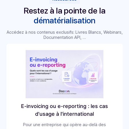
Setup & SSO
Paramétrage, rôles, SSO/SCIM et sécurité.
Étape 3
Intégrations
Connecteurs ERP/CRM, webhooks, tests
bout‑en‑bout.
Étape 4
Pilote
Déploiement limité, collecte feedback, ajustements.