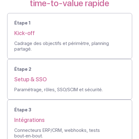
DIVALTO. Docoon nous a proposé une solution
facilement interfaçable. Ensuite, la solution
proposée par Docoon permet de gérer l’envoi de
factures dématérialisées avec un seul point d’accès
pour l’ensemble des sociétés du Groupe SALPA,
nous gagnons du temps et nous pouvons traiter un
volume important de factures. Enfin,
Docoon Invoice
présente un rapport qualité/prix compétitif qui inclut
un archivage légal et sécurisé des factures sur 10
ans. Pour résumer, je dirais la simplicité d’utilisation
avec un bon rapport fonctionnalités
proposées/prix."
Sophie ZICHE, Directrice Administrative et Financière
du Groupe SALPA
Contactez nous