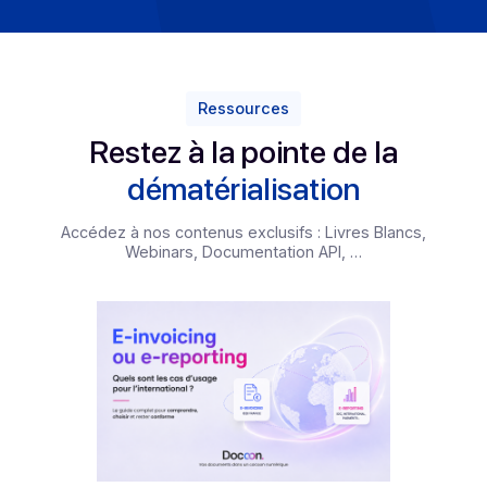
Conformité et expertise
règlementaire
Qu’il s’agisse de facturation électronique, de signatur
électronique, d’horodatage, d’archivage ou bien encore
la protection des données personnelles, la confianc
numérique requiert le respect de normes nationales e
européennes.
Depuis 40 ans, Docoon apporte à chaque évolution
technologique ou réglementaire, de nouvelles solutio
pour simplifier et sécuriser la diffusion de messages 
documents.
Nous nous engageons à délivrer des solutions digitales
numériques en conformité permanente avec les
règlementations en vigueur, mais aussi à vous permett
d’anticiper les changements à venir en effectuant une ve
juridique constante de mise aux normes, tant français