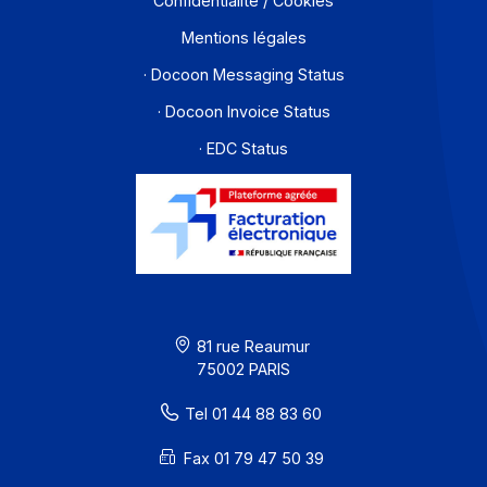
Une question, une demande spécifique ? Ecrivez-
nous
Envoyer un message
Solutions de digitalisations des Workflows et Busines
process
Je m'abonne à la newsletter