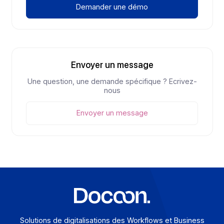
La France franchira une étape décisive le 1er
septembre 2026 avec la réception obligatoire des
factures électroniques, avant la généralisation de
l’émission en 2027. Pour les entreprises présentes à
l’international, cette réforme invite à anticiper dès
maintenant un environnement où chaque pays
avance à son rythme, avec ses propres règles et
ses propres architectures. Dans ce contexte,
s’appuyer sur un partenaire capable de gérer cette
complexité de bout en bout devient un atout décisif.
Voir
Explorer toutes nos ressources