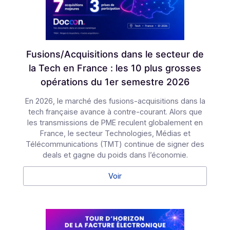
E-invoicing ou e-reporting : les cas
d'usage à l'international
Pour une entreprise qui opère au-delà des
frontières, la frontière entre e-invoicing et e-
reporting devient un casse-tête opérationnel :
quelles opérations relèvent de quelle obligation, et
comment éviter les redondances ? Une Plateforme
Agréée (PA) comme Docoon Invoice permet
d’organiser ces différents flux, d’en contrôler les
données et de les transmettre conformément aux
exigences de la réforme.
Voir