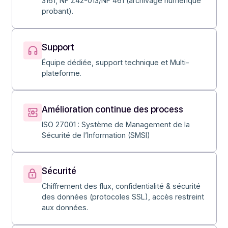
Services
Notre référentiel de
qualité
Conformité
ISO 27001, eIDAS Qualifiée, RGS **, RGPD, RFC
3161, NF Z42-013/NF 461 (archivage numérique
probant).
Support
Équipe dédiée, support technique et Multi-
plateforme.