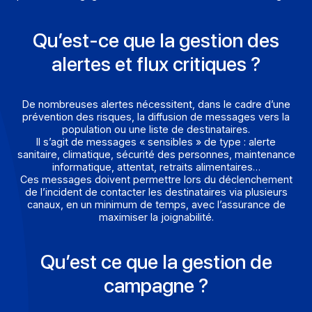
Confirmations (inscription, commande, achat, paiement
notifications (expédition, livraison, RDV), messages d
bienvenue, authentification & mot de passe… Ces
messages jalonnent les étapes de la relation client e
renforcent l’image de fiabilité et de réactivité. En
choisissant Docoon, les entreprises s’assurent un
partenaire engagé dans la sécurisation de leurs messa
Qu’est-ce que la gestion des
alertes et flux critiques ?
De nombreuses alertes nécessitent, dans le cadre d’u
prévention des risques, la diffusion de messages vers 
population ou une liste de destinataires.
Il s’agit de messages « sensibles » de type : alerte
sanitaire, climatique, sécurité des personnes, maintena
informatique, attentat, retraits alimentaires…
Ces messages doivent permettre lors du déclenchem