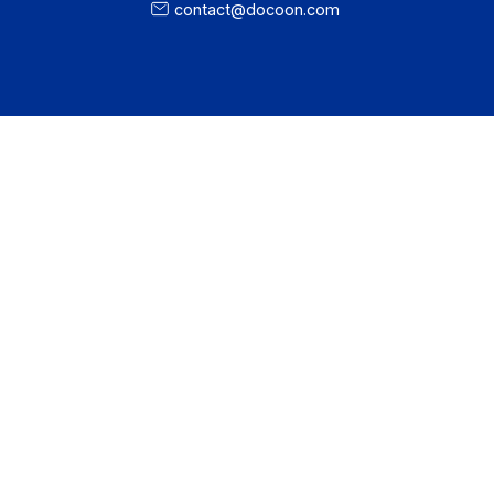
process
Je m'abonne à la newsletter
Offre PA
Développeurs
Partenaires
Contact
À propos
Ressources