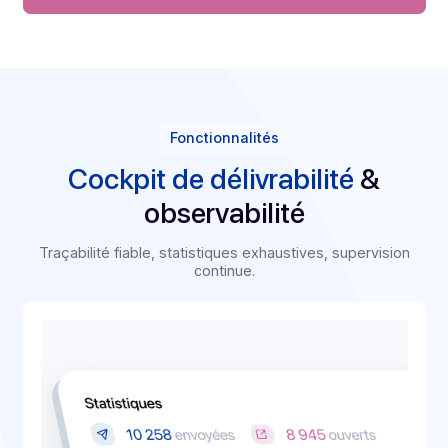
Interactivité
Gestion des réponses, opt‑out et
désinscriptions conformes RGPD.
Orchestration
Chaînez canaux et étapes ; fallback intelligent
si un canal échoue.
Demander une démo