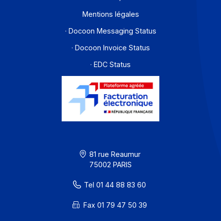
Envoyer un message
Une question, une demande spécifique ? Ecrivez-
nous
Envoyer un message
Solutions de digitalisations des Workflows et Busines