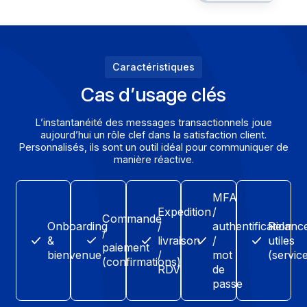
La plateforme de communication MULTICANAL Docoon
achemine tous les messages en maximisant leur
délivrabilité au moyen d’un monitoring continu, mais aus
grâce à une veille technique de toutes les « best practi
au regard de la sécurité, confidentialité et délivrabilité.
Traitement & hébergement 100% en France — IS
9001 & 27001
Disponibilité >99,9%, infrastructure redondante 
monitorée 24/7/365
Conformité RGPD, gestion native des
désinscriptions/opt‑out
Demander une démo