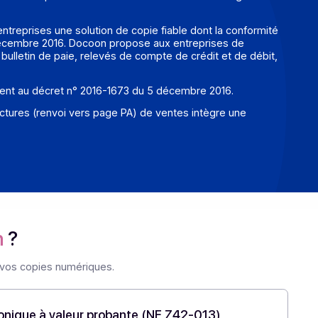
ble, sous réserve que tous les moyens adaptés soient emp
 la possibilité aux entreprises d’éliminer la conservation des
ement aux entreprises une solution de copie fiable dont l
 le décret du 5 décembre 2016. Docoon propose aux entrepris
ord, factures, bulletin de paie, relevés de compte de crédit 
duite conformément au décret n° 2016-1673 du 5 décembre 20
 fiscale des factures (renvoi vers page PA) de ventes intègr