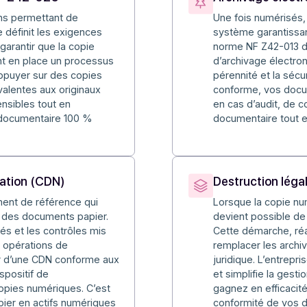
Pourquoi choisir la copie fiable
e fiable vous donnez une vocation probatoire et assurez la
FNOR NF Z42-026
Archi
nditions permettant de
Une fo
r. Elle définit les exigences
système
 pour garantir que la copie
norme 
n mettant en place un processus
d’archi
eut s’appuyer sur des copies
pérenn
équivalentes aux originaux
confor
ents sensibles tout en
en cas 
nnement documentaire 100 %
documen
umérisation (CDN)
Destr