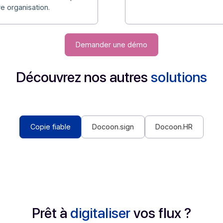
e document de référence qui
Lorsque
sation des documents papier.
devient
nsabilités et les contrôles mis
Cette 
ilité des opérations de
rempla
e autour d’une CDN conforme aux
juridiq
tre dispositif de
et sim
de vos copies numériques. C’est
gagnez 
ts papier en actifs numériques
confor
de votre organisation.
Demander une démo
Découvrez nos autres
solu