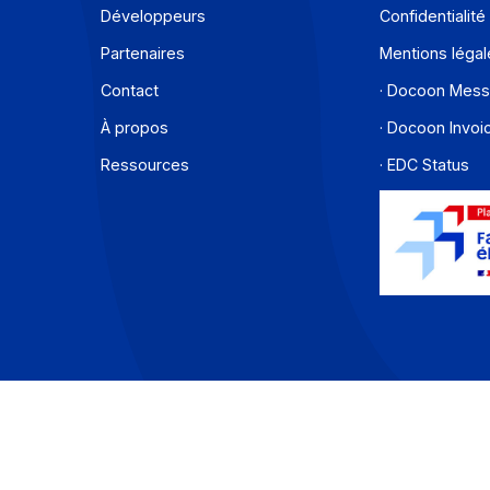
Demander une démo
Envoyer
Offre PA
C
Développeurs
C
Partenaires
M
Contact
·
À propos
·