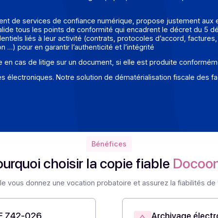
la copie numérique d’un document papier est présumée fia
possibilité de substitution de l’original papier, donnant ainsi
on.
oppement de services de confiance numérique, propose just
squ’elle valide tous les points de conformité qui encadrent
confidentiels liés à leur activité (contrats, protocoles d’acc
ration …) pour en garantir l’authenticité et l’intégrité
e preuve en cas de litige sur un document, si elle est pro
 factures électroniques. Notre solution de dématérialisation
Bénéfices