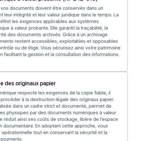
Docoon
?
 fiabilités de vos copies numériques.
vage électronique à valeur probante (NF Z42-013)
is numérisés, vos documents doivent être conservés dans 
 garantissant leur intégrité et leur valeur juridique dans le
NF Z42-013 définit les exigences applicables aux systèmes
vage électronique à valeur probante. Elle garantit la traçabilit
ité et la sécurité des documents archivés. Grâce à un arch
me, vos documents restent accessibles, exploitables et o
d’audit, de contrôle ou de litige. Vous sécurisez ainsi votre
taire tout en facilitant la gestion et la consultation des inf
uction légale des originaux papier