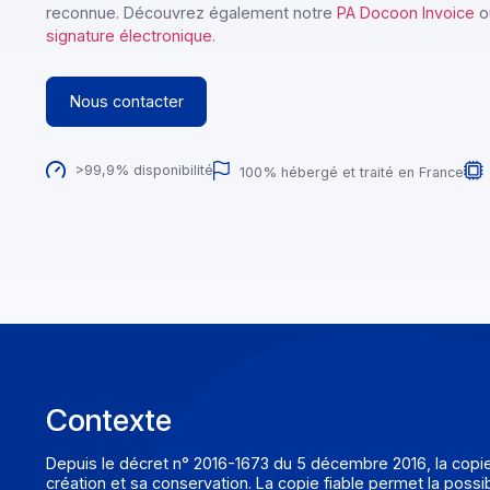
permet de donner une vocation probatoire (fiabilité)
Il s’agit alors de copie fiable dont la conformité juridi
reconnue. Découvrez également notre
PA Docoon In
signature électronique
.
Nous contacter
>99,9% disponibilité
100% hébergé et traité en Fr