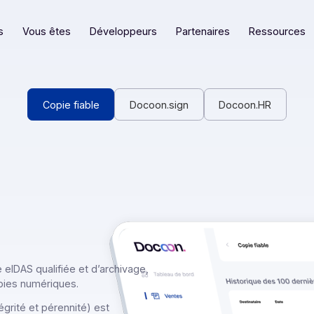
eformes
Vous êtes
Développeurs
Partenaires
Copie fiable
Docoon.sign
Docoo
nature eIDAS qualifiée et d’archivage,