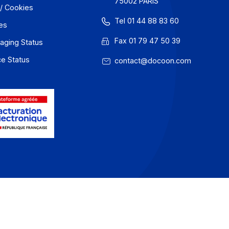
 un message
GU
81 rue Reaum
75002 PARIS
onfidentialité / Cookies
Tel 01 44 88
entions légales
Fax 01 79 47
 Docoon Messaging Status
 Docoon Invoice Status
contact@do