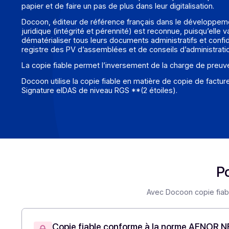
Contexte
Depuis le décret n° 2016-1673 du 5 décembre 2016, 
création et sa conservation. La copie fiable permet la 
papier et de faire un pas de plus dans leur digitalisati
Docoon, éditeur de référence français dans le dével
juridique (intégrité et pérennité) est reconnue, pui
dématérialiser tous leurs documents administratifs et 
registre des PV d’assemblées et de conseils d’administ
La copie fiable permet l’inversement de la charge d
Docoon utilise la copie fiable en matière de copie de
Signature eIDAS de niveau RGS **(2 étoiles).