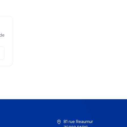
n.HR
x ?
 question.
n message
n, une demande
 Ecrivez-nous