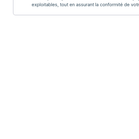
La Convention de Numérisation (CDN) est l
encadre l’ensemble du processus de numéri
Elle décrit précisément les règles, les respo
en place pour garantir la qualité et la traçab
numérisation. En structurant votre démarch
exigences réglementaires, vous sécurisez vo
dématérialisation et démontrez la fiabilité 
une étape clé pour transformer vos documen
exploitables, tout en assurant la conformité 