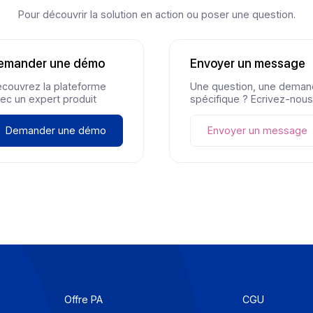
Copie fiable
Docoon.sign
Docoo
Prêt à
digitaliser
vos flu
Pour découvrir la solution en action ou poser une
Demander une démo
Envoyer u
Découvrez la plateforme
Une questio
avec un expert produit
spécifique ?