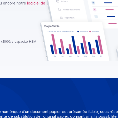
 aux copies numériques.
que (intégrité et pérennité) est
voice
ou encore notre
logiciel de
ance
x1000/s capacité HSM