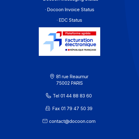
Mes clients sont exigeants et nous
confient des flux avec un haut niveau
de criticité, votre service support client
est-il réactif ?
En tant que distributeur des solutions
Docoon, suis-je libre de fixer mon
propre prix de vente ?
Existe-t-il une durée d'engagement
dans le cadre d'un partenariat ?