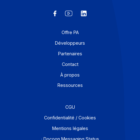
Docoon permet à ses partenaires, de se concentrer s
leurs expertises métiers en intégrant dans leurs chaîne
valeur une solution ou une brique technologique effica
Quels sont les différents partenariats
que vous proposez ?
Est-il possible d’intégrer vos services
par API ?
La revente ou l'utilisation de vos
solutions peut-elle être complètement
transparente pour mes clients (marque
blanche) ?