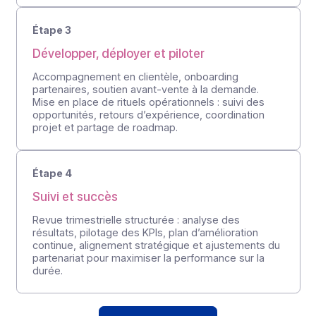
contractualisation).
Étape 2
Transmettre les outils et accélérer la
montée en compétence
Transmettre les outils et accélérer la montée en
compétence Formation et certification des
équipes commerciales, mise à disposition des
ressources techniques, atelier d’intégration API,
environnement de démonstration dédié et
interlocuteur technique unique.
Étape 3
Développer, déployer et piloter
Accompagnement en clientèle, onboarding
partenaires, soutien avant-vente à la demande.