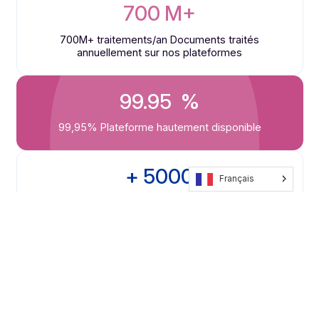
Docoon en chiffres
Chiffres
clés
Notre expertise en quelques chiffres essentiels.
40
 ans
40 ans d'expertise
Leader historique de la
dématérialisation en France
700
M+
700M+ traitements/an
Documents traités
annuellement sur nos plateformes