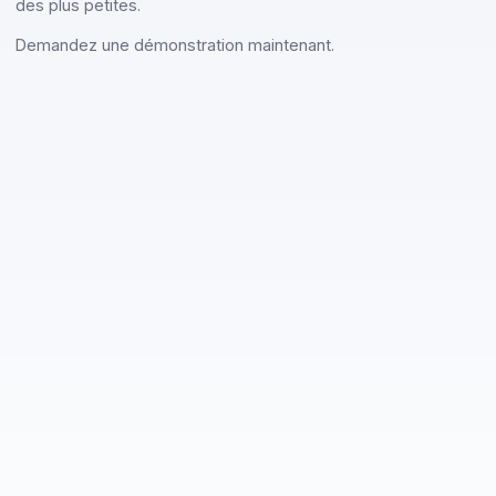
Docoon fournit un offre experte de signature électroniqu
pour répondre aux besoins des grandes entreprises co
des plus petites.
Demandez une démonstration maintenant.