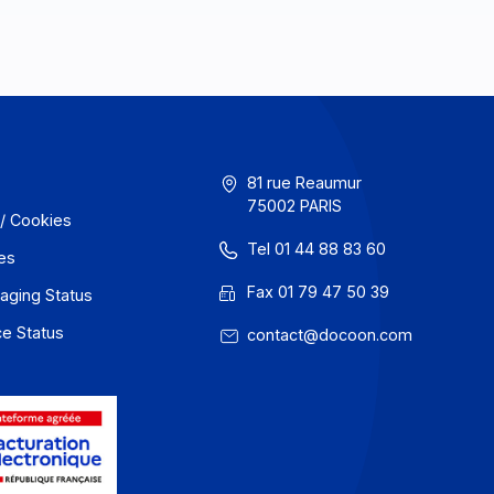
GU
81 rue Reaum
75002 PARIS
onfidentialité / Cookies
Tel 01 44 88
entions légales
Fax 01 79 47
 Docoon Messaging Status
 Docoon Invoice Status
contact@do