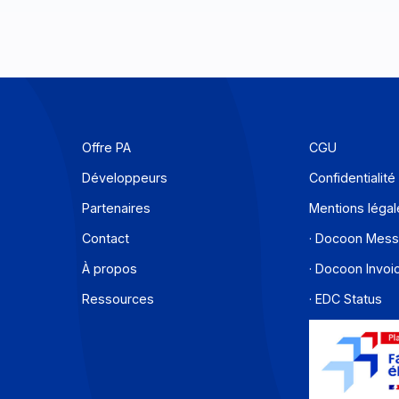
Offre PA
C
Développeurs
C
Partenaires
M
Contact
·
À propos
·