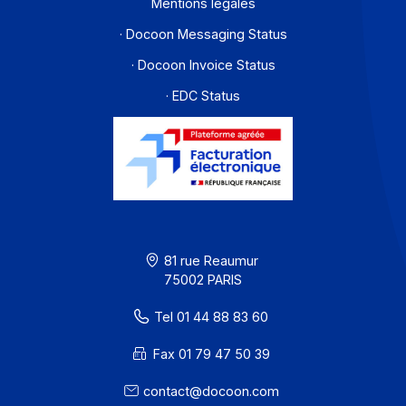
Offre PA
Développeurs
Partenaires
Contact
À propos
Ressources
CGU
Confidentialité / Cookies
Mentions légales
· Docoon Messaging Status