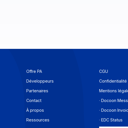
Offre PA
C
Développeurs
C