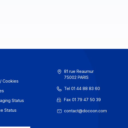
GU
81 rue Reaum
75002 PARIS
onfidentialité / Cookies
Tel 01 44 88