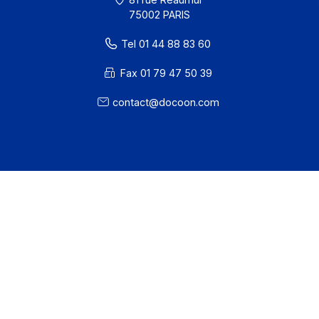
· Docoon Invoice Status
· EDC Status
81 rue Reaumur
75002 PARIS
Tel 01 44 88 83 60
Fax 01 79 47 50 39
contact@docoon.com