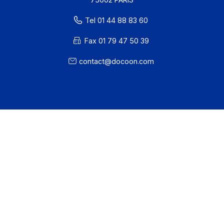
· EDC Status
81 rue Reaumur
75002 PARIS
Tel 01 44 88 83 60
Fax 01 79 47 50 39
contact@docoon.com