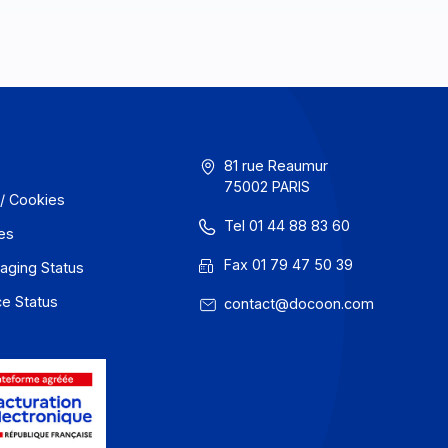
GU
81 rue Reaum
75002 PARIS
onfidentialité / Cookies
Tel 01 44 88
entions légales
Fax 01 79 47
 Docoon Messaging Status
 Docoon Invoice Status
contact@do