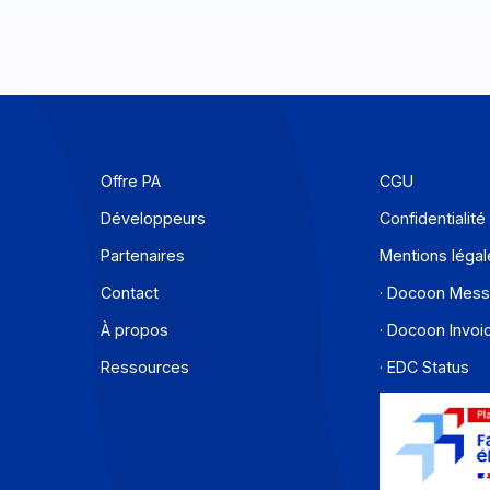
Offre PA
C
Développeurs
C
Partenaires
M
Contact
·
À propos
·