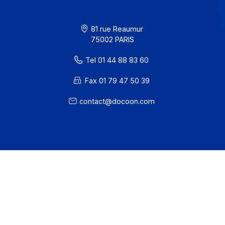
Confidentialité / Cookies
Mentions légales
· Docoon Messaging Status
· Docoon Invoice Status
· EDC Status
81 rue Reaumur
75002 PARIS
Tel 01 44 88 83 60