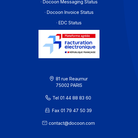
Offre PA
Développeurs
Partenaires
Contact
À propos
Ressources
CGU
Confidentialité / Cookies
Mentions légales
· Docoon Messaging Status
· Docoon Invoice Status