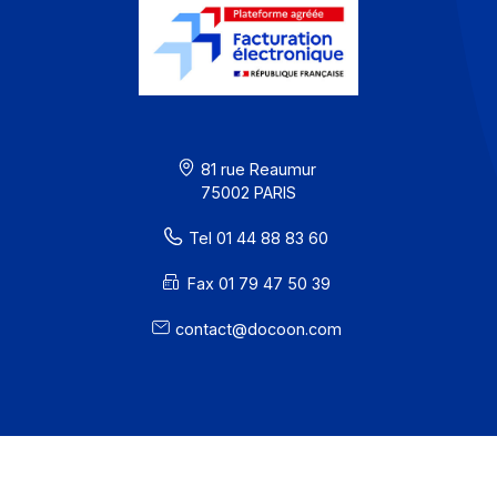
Confidentialité / Cookies
Mentions légales
· Docoon Messaging Status
· Docoon Invoice Status
· EDC Status
81 rue Reaumur
75002 PARIS
Tel 01 44 88 83 60