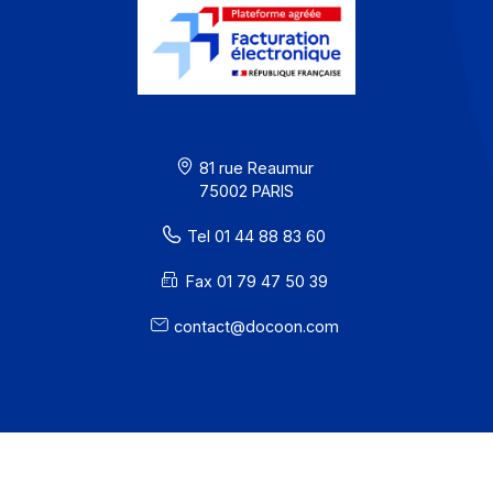
Confidentialité / Cookies
Mentions légales
· Docoon Messaging Status
· Docoon Invoice Status
· EDC Status
81 rue Reaumur
75002 PARIS
Tel 01 44 88 83 60