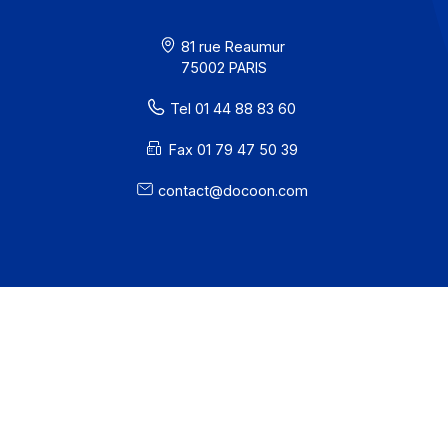
· Docoon Invoice Status
· EDC Status
81 rue Reaumur
75002 PARIS
Tel 01 44 88 83 60
Fax 01 79 47 50 39
contact@docoon.com