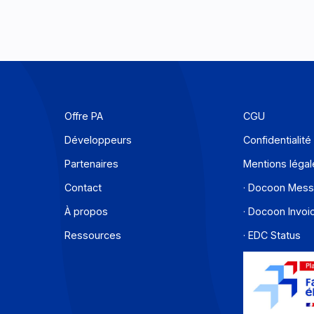
Offre PA
C
Développeurs
C
Partenaires
M
Contact
·
À propos
·