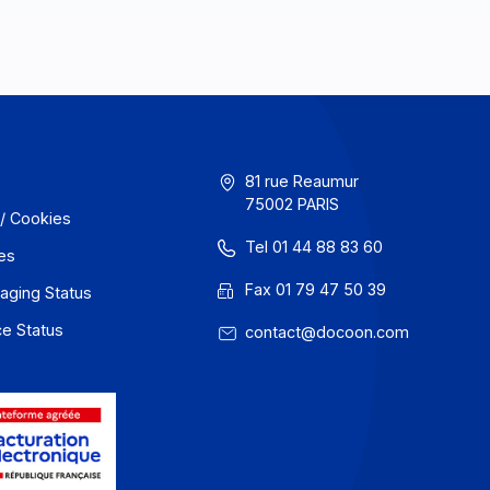
GU
81 rue Reaum
75002 PARIS
onfidentialité / Cookies
Tel 01 44 88
entions légales
Fax 01 79 47
 Docoon Messaging Status
 Docoon Invoice Status
contact@do