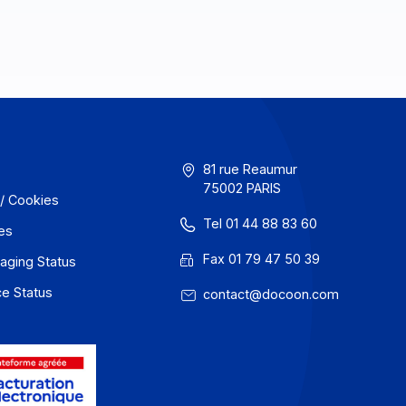
En savoir plus
GU
81 rue Reaum
75002 PARIS
onfidentialité / Cookies
Tel 01 44 88
entions légales
Fax 01 79 47
 Docoon Messaging Status