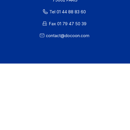
· EDC Status
81 rue Reaumur
75002 PARIS
Tel 01 44 88 83 60
Fax 01 79 47 50 39
contact@docoon.com