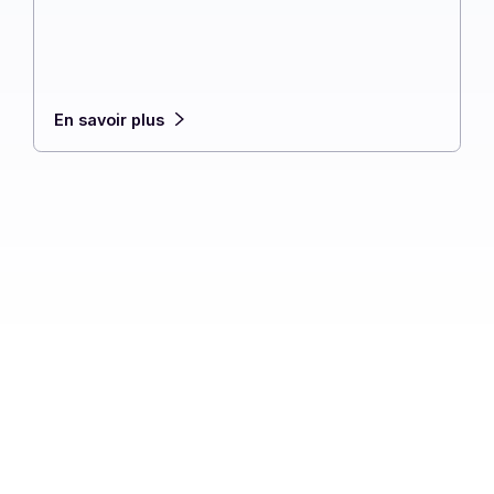
pour vous aider à faire le bon choix. Voici vot
s
guide complet. Voici votre guide complet.
e
En savoir plus