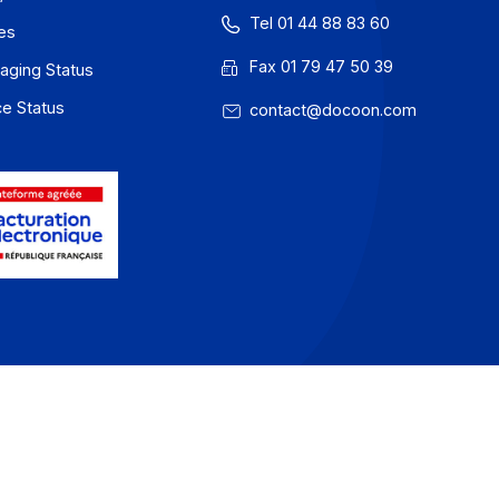
GU
81 rue Reaum
75002 PARIS
onfidentialité / Cookies
Tel 01 44 88
entions légales
Fax 01 79 47
 Docoon Messaging Status
 Docoon Invoice Status
contact@do
 EDC Status