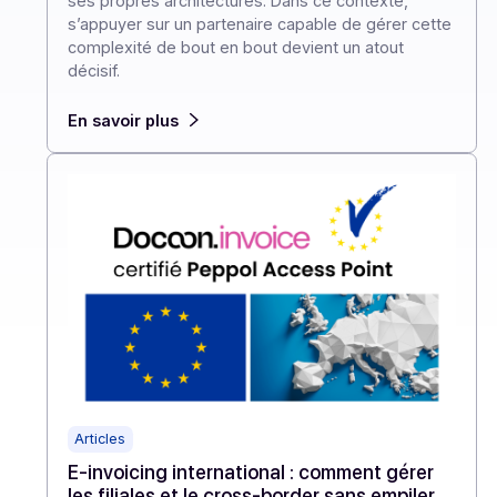
l’émission en 2027. Pour les entreprises présentes
à l’international, cette réforme invite à anticiper dè
maintenant un environnement où chaque pays
avance à son rythme, avec ses propres règles et
ses propres architectures. Dans ce contexte,
s’appuyer sur un partenaire capable de gérer cett
complexité de bout en bout devient un atout
décisif.
En savoir plus