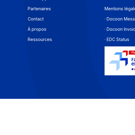
Offre PA
C
Développeurs
C
Partenaires
M
Contact
·
À propos
·
Ressources
·