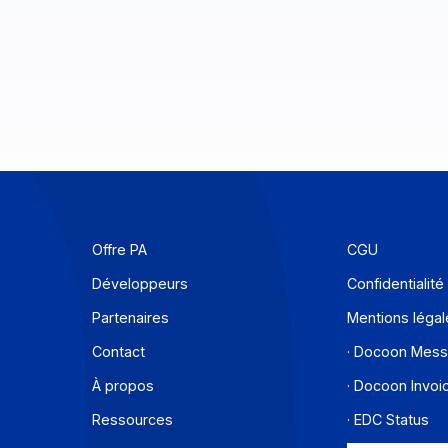
Offre PA
C
Développeurs
C