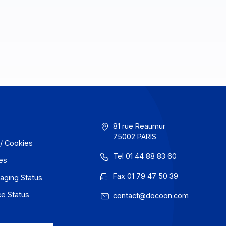
GU
81 rue Reaum
75002 PARIS
onfidentialité / Cookies
Tel 01 44 88