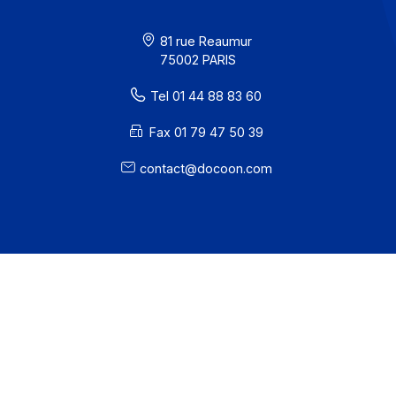
· Docoon Invoice Status
· EDC Status
81 rue Reaumur
75002 PARIS
Tel 01 44 88 83 60
Fax 01 79 47 50 39
contact@docoon.com