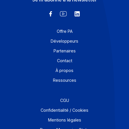
Articles
eIDAS 2.0 arrive : boostez vos signatures dès
maintenant !
En 2026, le règlement eIDAS 2.0 1 va rebattre les cartes
de la confiance numérique en Europe : nouvelles règles
identité numérique, prestataires plus encadrés…
En savoir plus
1
2
3
…
16