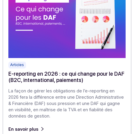
Marque blanche vs marque grise : comment
capter la valeur de la réforme sans devenir PA 
Pour un éditeur ou un intégrateur, la réforme de la
facturation électronique pose d’abord une question de
modèle business : comment générer des revenus
récurrents, accélérer votre time‑to‑market et différenci
votre produit sans assumer une immatriculation PA et t
le socle réglementaire ?
En savoir plus