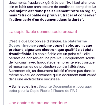
sur les systèmes et les flux ; pour l’entreprise, un
risque sur la trésorerie et la confiance.
La confiance doit être architecturée
La conformité ne suffit plus
La réforme de la facturation électronique impose un
cadre, mais elle ne protège pas à elle seule contre le
documents frauduleux générés par l’IA
.
Il faut aller plu
loin et bâtir une architecture de confiance complète.
L
vrai sujet n’est donc pas seulement “être en règle”
mais “être capable de prouver, tracer et conserve
l’authenticité d’un document dans la durée”.
La copie fiable comme socle probant
C’est là que Docoon se distingue.
La plateforme
Docoon Invoice
combine copie fiable, archivage
probant, signature électronique qualifiée et piste