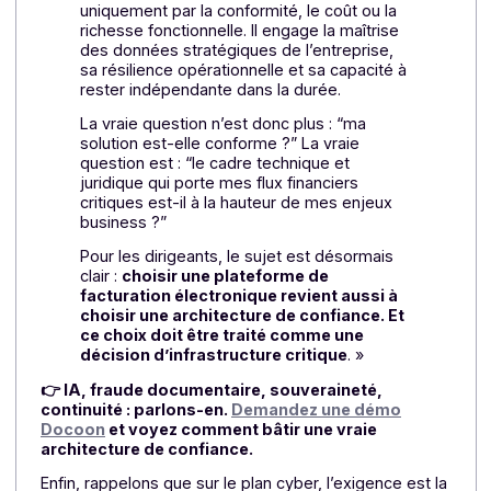
infrastructure souveraine et une maîtrise françai
de la chaîne de valeur.
Cela compte pour la
confidentialité, bien sûr, mais aussi pour la résilience e
l’indépendance décisionnelle. Quand les documents
circulent au cœur des flux financiers, il faut pouvoir
savoir qui les héberge, qui les protège et selon quell
règles. Cette maîtrise réduit les dépendances et
renforce la capacité de réaction en cas d’évolution
réglementaire ou de tension cyber.
Ainsi, comme le souligne
Victor Delancray, directeur
commercial et marketing & associé chez Docoon
dan
une tribune
sur le magazine en ligne Solutions-
Numériques :
«
La facture électronique oblige les
entreprises à arbitrer autrement. Le choix
d’une plateforme ne peut plus être guidé
uniquement par la conformité, le coût ou la
richesse fonctionnelle. Il engage la maîtrise
des données stratégiques de l’entreprise,
sa résilience opérationnelle et sa capacité à
rester indépendante dans la durée.