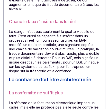
Pendant longtemps, un faux document laissait des
traces visibles : fautes, incohérences, mise en page
approximative, données erronées. L’IA a cassé ce
réflexe de vigilance. Aujourd’hui, un fraudeur peut
générer en quelques secondes une facture, un contra
ou un courriel presque parfait, avec les bons logos, le
bons codes et le bon ton. Des signaux autrefois
évidents deviennent difficiles à détecter, ce qui
augmente le risque de fraude documentaire à tous le
niveaux.
Quand le faux s’insère dans le réel
Le danger n’est pas seulement la qualité visuelle du
faux. C’est aussi sa capacité à s’insérer dans un
processus réel : un fournisseur usurpé, un IBAN
modifié, un doublon crédible, une signature copiée,
une chaîne de validation court-circuitée. En pratique, l
fraude documentaire devient plus rapide, plus crédibl
et plus difficile à détecter. Pour un DAF, cela signifie u
risque direct sur les paiements ; pour un DSI, un risqu