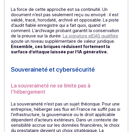
d’audit fiable.
La copie fiable est un point clé : elle
permet de conserver une preuve juridiquement solid
de l’original, avec horodatage, empreinte électroniqu
et mécanismes de protection contre l’altération.
Autrement dit, un document falsifié n’entre pas dans l
même niveau de confiance qu’un document natif vali
dans une architecture sécurisée.
⏩
Sur le sujet, lire :
Sécurité Documentaire : pourquoi
opter pour la Copie Fiable à l’heure de l’IA ?
Une chaîne de preuve continue
La force de cette approche est sa continuité. Un
document n’est pas seulement reçu ou envoyé : il est
validé, tracé, horodaté, archivé et opposable. La piste
d’audit fiable enregistre qui a fait quoi, quand et
comment. L’archivage probant garantit la conservatio
de la preuve sur la durée.
La signature eIDAS qualifiée
ajoute un niveau supplémentaire de valeur juridique.
Ensemble, ces briques réduisent fortement la
surface d’attaque laissée par l’IA générative.