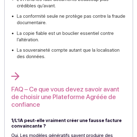
continuité de service. C’est précisément ce
qu’attendent les entreprises qui comprennent qu
l’IA a changé la donne
Une architecture de confiance complète
La valeur de Docoon tient dans l’assemblage. La
copi
fiable
sécurise l’authenticité tandis que la
piste
d’audit fiable
structure la traçabilité.
L’archivage
probant
donne une valeur juridique durable,
l’infrastructure souveraine
rassure sur la maîtrise
des données et la
haute disponibilité
protège
l’activité. Ensemble, ces briques forment une
plateforme de confiance cohérente, crédible et
actionnable.
⏩
Parlez à un expert Docoon — qualification en 30
minutes, go/no-go immédiat.
4 points clés à retenir :