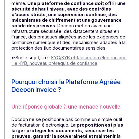
La vraie question n’est donc plus : “ma
solution est-elle conforme ?” La vraie
question est : “le cadre technique et
juridique qui porte mes flux financiers
critiques est-il à la hauteur de mes enjeux
business ?”
Pour les dirigeants, le sujet est désormais
clair :
choisir une plateforme de
facturation électronique revient aussi à
choisir une architecture de confiance. Et
ce choix doit être traité comme une
décision d’infrastructure critique
. »
👉
IA, fraude documentaire, souveraineté,
continuité : parlons-en.
Demandez une démo
Docoon
et voyez comment bâtir une vraie
architecture de confiance.
Enfin, rappelons que sur le plan cyber, l’exigence est l
même.
Une plateforme de confiance doit offrir un
sécurité de haut niveau, avec des contrôles