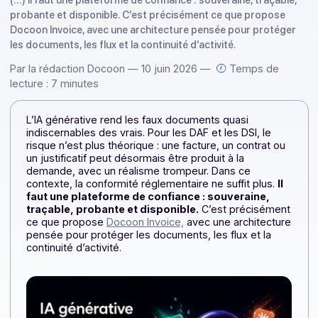
L’IA générative rend les faux documents quasi indiscernabl
des vrais. Pour les DAF et les DSI, le risque n’est plus théor
(…) Il faut une plateforme de confiance : souveraine, traçab
probante et disponible. C’est précisément ce que propose
Docoon Invoice, avec une architecture pensée pour protég
les documents, les flux et la continuité d’activité.
Par la rédaction Docoon — 10 juin 2026 —
Temps de
lecture : 7 minutes
L’IA générative rend les faux documents quasi
indiscernables des vrais. Pour les DAF et les DSI, le
risque n’est plus théorique : une facture, un contrat ou
un justificatif peut désormais être produit à la
demande, avec un réalisme trompeur. Dans ce
contexte, la conformité réglementaire ne suffit plus.
Il
faut une plateforme de confiance : souveraine,
traçable, probante et disponible.
C’est précisémen
ce que propose
Docoon Invoice,
avec une architectur
pensée pour protéger les documents, les flux et la
continuité d’activité.