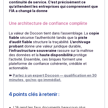
d’accès stricts, une supervision continue, des
mécanismes de chiffrement et une gouvernance
solide des preuves
. Docoon met en avant une
infrastructure sécurisée, des datacenters situés en
France, des pratiques alignées avec les exigences d
confiance numérique et des mécanismes adaptés à l
protection des flux documentaires sensibles.
⏩Sur le sujet, lire :
KYC/KYB et facturation électroniqu
: le KYB, nouveau prérequis de confiance
Pourquoi choisir la Plateforme Agréée
Docoon Invoice ?
Une réponse globale à une menace nouvelle
Docoon ne se positionne pas comme un simple outil
de facturation électronique.
La proposition est plus
large : protéger les documents, sécuriser les
preuves, garantir la souveraineté et maintenir la