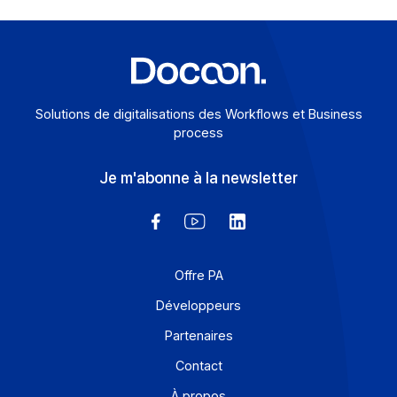
Fusions/Acquisitions dans le secteur de la Te
en France : les 10 plus grosses opérations du
1er semestre 2026
23 juillet 2026
En 2026, le marché des fusions-acquisitions dans la
tech française avance à contre-courant. Alors que les
transmissions de PME reculent globalement en France
le secteur Technologies, Médias et
Télécommunications (TMT) continue de signer des
deals et gagne du poids dans l’économie.