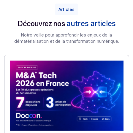
1/L’IA peut-elle vraiment créer une fausse facture
convaincante ?
Oui. Les modèles génératifs savent produire des
documents visuellement très crédibles, avec peu
d’indices évidents de falsification.
2/La conformité à la réforme suffit-elle à me
protéger ?
Non. La conformité réglementaire ne remplace pas u
architecture de confiance capable de détecter, tracer
et prouver l’authenticité des documents.
3/À quoi sert la copie fiable ?
Elle permet de conserver une preuve juridiquement
solide du document d’origine et de limiter le risque de
modification ou de substitution.
4/Pourquoi la souveraineté est-elle importante ?
Parce qu’elle conditionne la maîtrise réelle des