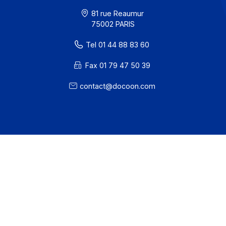
· Docoon Messaging Status
· Docoon Invoice Status
· EDC Status
81 rue Reaumur
75002 PARIS
Tel 01 44 88 83 60
Fax 01 79 47 50 39
contact@docoon.com