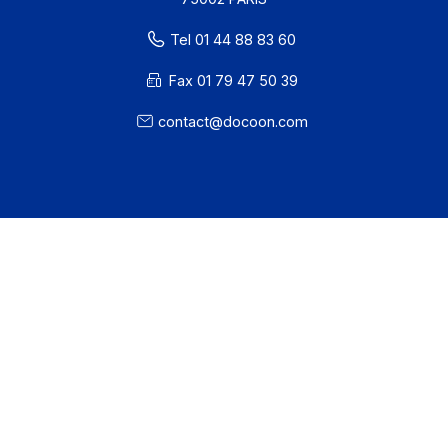
· EDC Status
81 rue Reaumur
75002 PARIS
Tel 01 44 88 83 60
Fax 01 79 47 50 39
contact@docoon.com