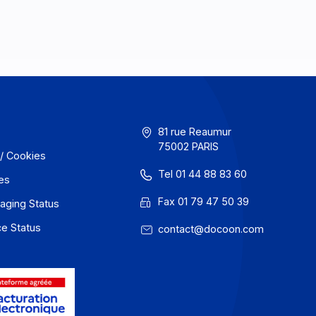
GU
81 rue Reaum
75002 PARIS
onfidentialité / Cookies
Tel 01 44 88
entions légales
Fax 01 79 47
 Docoon Messaging Status