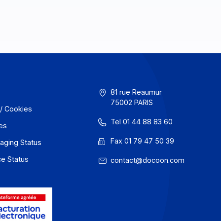
devenant Docoon.immo. Ce […]
En savoir plus
GU
81 rue Reaum
75002 PARIS
onfidentialité / Cookies
Tel 01 44 88
entions légales
Fax 01 79 47
 Docoon Messaging Status