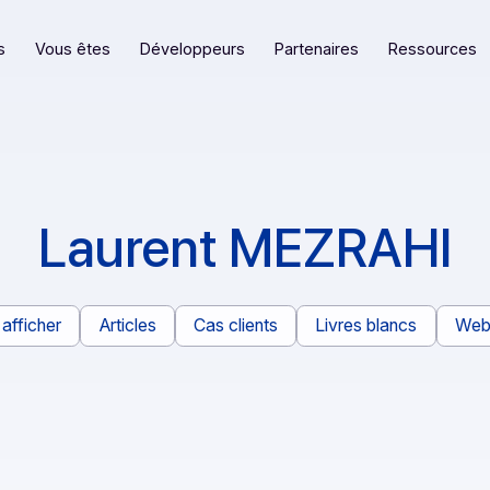
eformes
Vous êtes
Développeurs
Partenaires
Laurent MEZR
Tout afficher
Articles
Cas clients
Livres bl