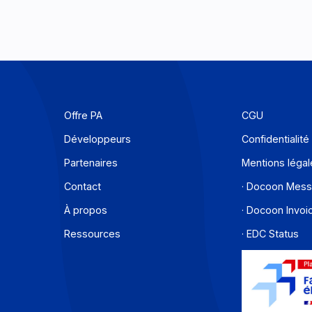
Offre PA
C
Développeurs
C
Partenaires
M
Contact
·
À propos
·