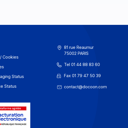
GU
81 rue Reaum
75002 PARIS
onfidentialité / Cookies
Tel 01 44 88
entions légales
Fax 01 79 47
 Docoon Messaging Status
 Docoon Invoice Status
contact@do