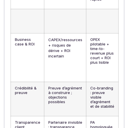
(décideur)
grise (marque
marque
blanche ou
grise
solution interne)
(éditeur +
PA affichée)
Efforts &
Certifs ISO +
Charge
coûts
mises à jour +
réduite
ressources
dédiées
Time-to-
Projet long si
Lancement
Market
internalisé /
accéléré
via
certification
PA opérée
Risque
L’éditeur porte seul
Risque
conformité
le risque et la
partagé /
veille
délégué
sur
réglementaire
l’opérationnel