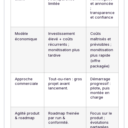
Argument parfois
Preuve
Monétisation
opaque,
visible +
confiance à
discours
construire
simple
⇒
vente plus
rapide
Business
OPEX
CAPEX/ressources
case & ROI
pilotable +
+ risques de
time-to-
dérive + ROI
revenue plus
incertain
court + ROI
plus lisible
Crédibilité &
Preuve d’agrément
Co-branding