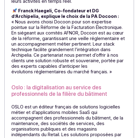
Archipelia : l’ERP évolutif & modulaire pour les
PME & ETI
Éditeur d’ERP Cloud depuis 2004,
Archipelia
accompagne les entreprises dans la digitalisation et
l’optimisation de leurs processus métiers. Grâce à so
ERP Cloud natif, 100 % français et souverain,
Archipelia offre une plateforme tout-en-un
centralisant gestion commerciale, comptabilité,
stocks, production, retail, CRM et e-commerce
. E
unifiant les données et automatisant les flux, Archipeli
aide les PME et ETI à gagner en efficacité et à piloter
leurs activités en temps réel.
Franck Haegeli, Co-fondateur et DG
d’Archipelia, explique le choix de la PA Docoon :
«
Nous avons choisi Docoon pour son expertise
pointue sur la Réforme de la Facturation Électronique.
En siégeant aux comités AFNOR, Docoon est au cœur
de la réforme, garantissant une veille réglementaire e
un accompagnement métier pertinent. Leur stack
technique facilite grandement l’intégration dans
Archipelia. Ce partenariat nous permet d’offrir à nos