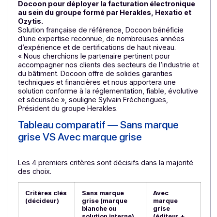
d’utilisation
, ont été des arguments déterminants
dans ce partenariat. Enfin,
le tarif de la PA, à la fois
compétitif et très simple
, constitue un atout majeur
pour que nous préconisions cette plateforme auprès
de l’ensemble de nos clients.
»
Herakles : l’ERP des entreprises industrielles
et du bâtiment
Créé en 1994,
Herakles
est un éditeur et intégrateur 
logiciel ERP destiné aux TPE/PME industrielles et du
bâtiment. Sa mission : accompagner durablement ses
clients avec une solution ERP souple, évolutive et
vivante, pensée pour s’adapter à leur réalité.
Planification de la production, gestion
commerciale, gestion des stocks, des achats,
CRM et logistique
… son logiciel propose toutes les
fonctionnalités pour piloter les processus clés, on-
premise et en SaaS.
En 2026, Herakles retient la plateforme agréée