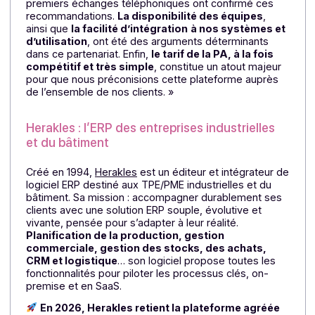
JMB Software
met la technologie au service de
l’humain pour
simplifier la gestion quotidienne
,
fluidifier les échanges
et
améliorer la performanc
globale des organisations
.
Les deux logiciels phares de
l’entreprise,
GP9000
et
Progilift
, couvrent un large
spectre de besoins : gestion de production,
maintenance, interventions, suivi qualité, devis et
facturation.
Pensés pour les PME et PMI industrielles ou de
services, ils s’adaptent à chaque métier pour offrir un
vision claire, un pilotage précis et un gain de temps
réel au quotidien.
3 atouts de la PA Docoon ont convaincu JMB
Software
:
«
Docoon nous a été conseillé par plusieurs acteurs e
clients qui travaillaient déjà avec cette solution. Les
premiers échanges téléphoniques ont confirmé ces
recommandations.
La disponibilité des équipes
,
ainsi que
la facilité d’intégration
à nos systèmes e