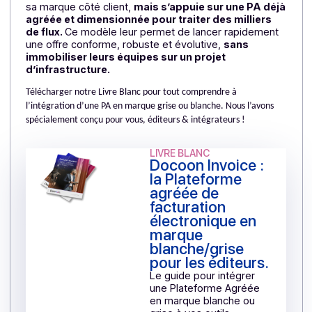
sous le capot de leur logiciel. Le principe est simple :
leurs clients continuent d’utiliser leur ERP ou applicati
métier habituelle, tandis que Docoon prend en charge
en arrière-plan, toute la chaîne réglementaire et
technique (formats, contrôles, transmission,
archivage).
L’éditeur reste le point de contact unique et conserve
sa marque côté client,
mais s’appuie sur une PA déj
agréée et dimensionnée pour traiter des milliers
de flux.
Ce modèle leur permet de lancer rapidement
une offre conforme, robuste et évolutive,
sans
immobiliser leurs équipes sur un projet
d’infrastructure.
Télécharger notre Livre Blanc pour tout comprendre à
l’intégration d’une PA en marque grise ou blanche.
Nous l’avons
spécialement conçu pour vous, éditeurs & intégrateurs !
LIVRE BLANC
Docoon Invoice
:
la Plateforme