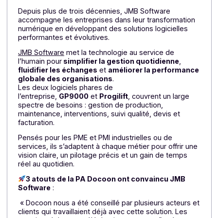
Docoon répondait à 3 exigences clés :
la conformité
réglementaire
,
la fiabilité technique
et
la pérennit
C’est ainsi qu’OSLO explique : «
Déjà partenaire
d’OSLO depuis plusieurs années pour la facturation
publique via Chorus Pro, Docoon dispose d’une
Plateforme Agrée (PA) robuste et sécurisée, capable
de s’intégrer nativement à toutes nos solutions métier
Ce choix permet de garantir à l’ensemble de nos
clients une transition maîtrisée vers la facture
électronique, sans rupture d’usage, tout en respectan
les échéances réglementaires et en assurant à nos
utilisateurs une expérience fluide et sereine.
»
JMB Software : des solutions logicielles
conçues pour la performance de l’entreprise
Depuis plus de trois décennies, JMB Software
accompagne les entreprises dans leur transformation
numérique en développant des solutions logicielles
performantes et évolutives.