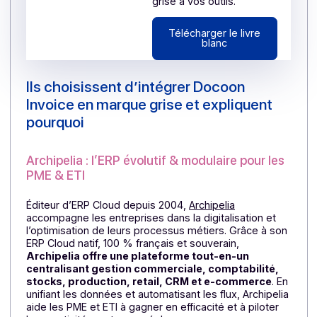
agréée de
facturation
électronique en
marque
blanche/grise
pour les éditeurs.
Le guide pour intégrer
une Plateforme Agréée
en marque blanche ou
grise à vos outils.
Télécharger le livre
blanc
Ils choisissent d’intégrer Docoon
Invoice en marque grise et expliquent
pourquoi