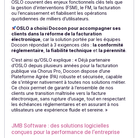
clients une solution robuste et souveraine, portée par
des experts capables d’anticiper les
évolutions réglementaires du marché français.
»
Oslo : la digitalisation au service des
professionnels de la filière du bâtiment
OSLO est un éditeur français de solutions logicielles
métier et d’applications mobiles SaaS qui
accompagnent des professionnels du bâtiment, de la
maintenance, des sociétés de services, des
organisations publiques et des magasins
indépendants du Retail. Les solutions proposées par
OSLO couvrent des enjeux fonctionnels clés tels que
la gestion d’interventions (FSM), le FM, la facturation
ou l’encaissement et fiabilisent les opérations
quotidiennes de milliers d’utilisateurs.
OSLO a choisi Docoon pour accompagner ses
clients dans la réforme de la facturation
électronique
, car la solution portée par les équipes