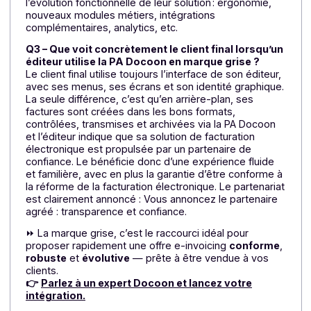
Approche
Tout-ou-rien : gros
Démarrage
commerciale
projet avant
progressif :
lancement.
pilote, puis
montée en
charge
Agilité produit
Roadmap freinée
Focus sur le
& roadmap
par run &
produit ;
conformité.
évolutions
partagées
avec la PA
Marque grise : 3 questions essentielles
Q1 – Pourquoi ces éditeurs ont-ils choisi la marqu
grise plutôt qu’une PA développée en interne ?
Parce que la marque grise leur offre le meilleur
compromis entre contrôle et simplicité : ils gardent la
main sur l’interface, la relation client et le discours