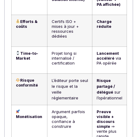
Docoon pour déployer la facturation électronique
au sein du groupe formé par Herakles, Hexatio et
Ozytis.
Solution française de référence, Docoon bénéficie
d’une expertise reconnue, de nombreuses années
d’expérience et de certifications de haut niveau.
«
Nous cherchions le partenaire pertinent pour
accompagner nos clients des secteurs de l’industrie 
du bâtiment. Docoon offre de solides garanties
techniques et financières et nous apportera une
solution conforme à la réglementation, fiable, évolutiv
et sécurisée
», souligne Sylvain Fréchengues,
Président du groupe Herakles.
Tableau comparatif — Sans marque
grise VS Avec marque grise
Les 4 premiers critères sont décisifs dans la majorité
des choix.
Critères clés
Sans marque
Avec