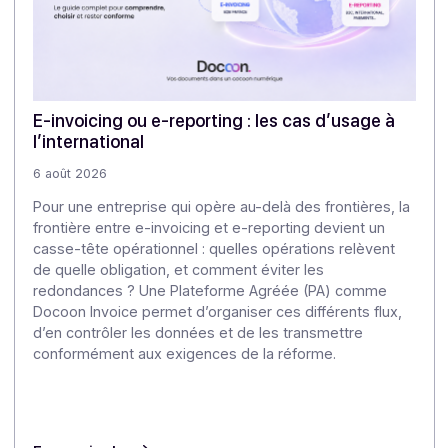
et l’éditeur indique que sa solution de facturation
électronique est propulsée par un partenaire de
confiance. Le bénéficie donc d’une expérience fluide
et familière, avec en plus la garantie d’être conforme 
la réforme de la facturation électronique. Le partenari
est clairement annoncé : Vous annoncez le partenaire
agréé : transparence et confiance.
⏩ La marque grise, c’est le raccourci idéal pour
proposer rapidement une offre e-invoicing
conforme
robuste
et
évolutive
— prête à être vendue à vos
clients.
👉
Parlez à un expert Docoon et lancez votre
intégration.
Partager cet article