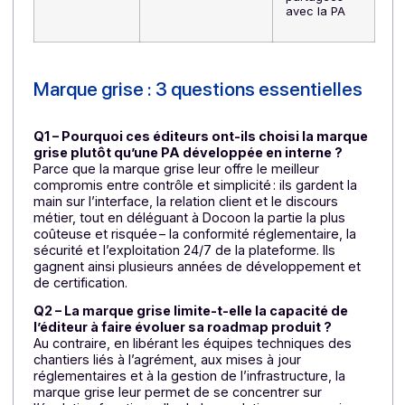
preuve
à construire ;
: preuve
objections
visible
possibles
d’agrément
et de stabilité
Transparence
Partenaire invisible
PA
client
; transparence
homologuée
limitée
et annoncée
;
transparence
et confiance
Modèle
Investissement
Coûts
économique
élevé + coûts
maîtrisés et
récurrents ;
prévisibles ;
monétisation plus
monétisation
tardive
plus rapide
(offre
packagée)