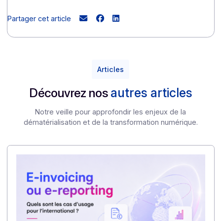
métier, tout en déléguant à Docoon la partie la plus
coûteuse et risquée – la conformité réglementaire, la
sécurité et l’exploitation 24/7 de la plateforme. Ils
gagnent ainsi plusieurs années de développement et
de certification.
Q2 – La marque grise limite-t-elle la capacité de
l’éditeur à faire évoluer sa roadmap produit ?
Au contraire, en libérant les équipes techniques des
chantiers liés à l’agrément, aux mises à jour
réglementaires et à la gestion de l’infrastructure, la
marque grise leur permet de se concentrer sur
l’évolution fonctionnelle de leur solution : ergonomie,
nouveaux modules métiers, intégrations
complémentaires, analytics, etc.
Q3 – Que voit concrètement le client final lorsqu’u
éditeur utilise la PA Docoon en marque grise ?
Le client final utilise toujours l’interface de son éditeur
avec ses menus, ses écrans et son identité graphique
La seule différence, c’est qu’en arrière-plan, ses
factures sont créées dans les bons formats,
contrôlées, transmises et archivées via la PA Docoon