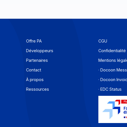
Offre PA
C
Développeurs
C
Partenaires
M
Contact
·
À propos
·