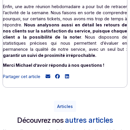
M.S. :
Puisque nous basons notre service sur l’écoute act
la réactivité, nos clients sont dans l’ensemble très satisfa
la qualité de service du SAV Docoon. Mais j’ai rem
quelque chose :
comme nos clients connaissent 
attachement à résoudre leurs problèmes, lorsqu’ils
appellent, ils sont rarement énervés, ce qui contribue
qualité de la relation que nous entretenons avec eux.
J’ajoute aussi une chose importante. Nous avons un 
régulier journalier entre équipes du support client. N
abordons tous les événements significatifs de la veille : 
soit des tickets compliqués ou des questions clients
techniques.
Nous organisons et projetons le trava
cours avec toujours le même objectif : fournir au c
une réponse rapide et adaptée
.
Enfin, une autre réunion hebdomadaire a pour but de ret
l’activité de la semaine. Nous faisons en sorte de compr
pourquoi, sur certains tickets, nous avons mis trop de t
répondre.
Nous analysons aussi en détail les retou