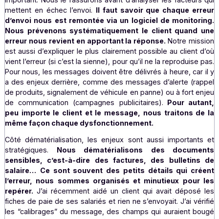
qualité de notre accompagnement.
Quelles sont les problématique
courantes que vous solutionnez
M.S. :
Pour le messaging, il s’agit souvent d’échecs d’en
côté client : un mauvais format d’email, de SMS, une e
dans le code html, un fichier pdf mal encodé, ou enco
problème sur la liste de destinataires… Si un client pro
par exemple un envoi de 100.000 messages, l’enje
important. Nous le rassurons avant d’analyser les facteu
mettent en échec l’envoi.
Il faut savoir que chaque e
d’envoi nous est remontée via un logiciel de monito
Nous prévenons systématiquement le client quan
erreur nous revient en apportant la réponse.
Notre mi
est aussi d’expliquer le plus clairement possible au clien
vient l’erreur (si c’est la sienne), pour qu’il ne la reproduis
Pour nous, les messages doivent être délivrés à heure, ca
a des enjeux derrière, comme des messages d’alerte (r