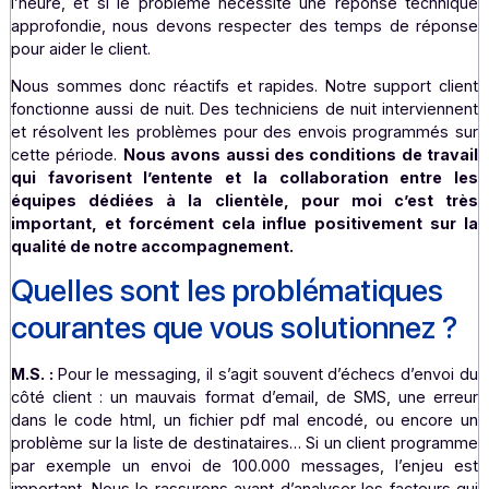
M.S. :
Oui, c’est essentiel. Tout d’abord, nous avons
exigence de répondre dans l’heure à une demande cl
Nous essayons d’avoir un taux de réponse dans l’
qui ne descend pas en dessous d’un seuil de 90%
delà, le ticket client passe en rouge.
Je connais cer
services clients qui peuvent mettre des heures, voir
jours, avant de traiter un ticket, c’est impensable chez 
! Pour être plus précis, nous apportons une 1ère réponse
l’heure, et si le problème nécessite une réponse tech
approfondie, nous devons respecter des temps de ré
pour aider le client.
Nous sommes donc réactifs et rapides. Notre support c
fonctionne aussi de nuit. Des techniciens de nuit intervi
et résolvent les problèmes pour des envois programmé
cette période.
Nous avons aussi des conditions de tr
qui favorisent l’entente et la collaboration entr
équipes dédiées à la clientèle, pour moi c’est
important, et forcément cela influe positivement s