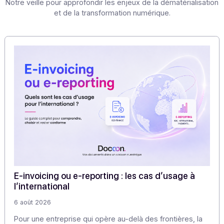
nos clients sur la satisfaction du service, puisque c
client a la possibilité de la noter
. Nous disposo
statistiques précises qui nous permettent d’évalu
permanence la qualité de notre service, avec un seul 
garantir un suivi de proximité irréprochable.
Merci Michael d’avoir répondu à nos questions !
Partager cet article
Articles
Découvrez nos
autres articles
Notre veille pour approfondir les enjeux de la dématériali
et de la transformation numérique.