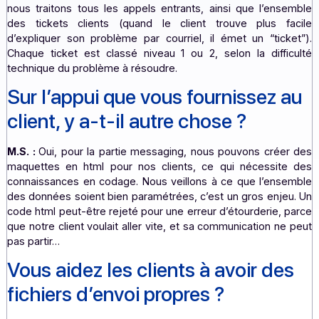
je suis en relation avec les clients de l’entrepris
rencontrent des difficultés, soit pour envoyer leurs mes
(solutions messaging), soit sur les opération
dématérialisation (documents sensibles). Dans mon éq
nous traitons tous les appels entrants, ainsi que l’ens
des tickets clients (quand le client trouve plus f
d’expliquer son problème par courriel, il émet un “tick
Chaque ticket est classé niveau 1 ou 2, selon la diffi
technique du problème à résoudre.
Sur l’appui que vous fournissez 
client, y a-t-il autre chose ?
M.S. :
Oui, pour la partie messaging, nous pouvons crée
maquettes en html pour nos clients, ce qui nécessit
connaissances en codage. Nous veillons à ce que l’ens
des données soient bien paramétrées, c’est un gros enje
code html peut-être rejeté pour une erreur d’étourderie,