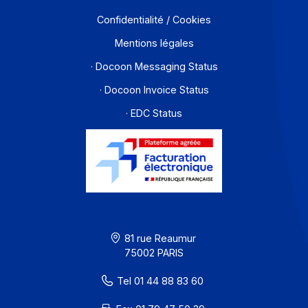
Solutions de digitalisations des Workflows et Busines
process
Je m'abonne à la newsletter
Offre PA
Développeurs
Partenaires
Contact
À propos