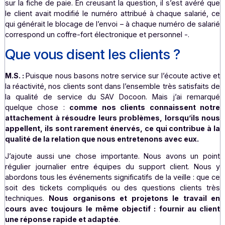
de produits, signalement de véhicule en panne) ou à fort
de communication (campagnes publicitaires).
Pour au
peu importe le client et le message, nous traitons 
même façon chaque dysfonctionnement.
Côté dématérialisation, les enjeux sont aussi importan
stratégiques.
Nous dématérialisons des docum
sensibles, c’est-à-dire des factures, des bulleti
salaire
…
Ce sont souvent des petits détails qui c
l’erreur, nous sommes organisés et minutieux pou
repérer.
J’ai récemment aidé un client qui avait dépos
fiches de paie de ses salariés et rien ne s’envoyait. J’ai v
les “calibrages” du message, des champs qui auraient 
sur la fiche de paie. En creusant la question, il s’est avé
le client avait modifié le numéro attribué à chaque salar
qui générait le blocage de l’envoi – à chaque numéro de s
correspond un coffre-fort électronique et personnel -.
Que vous disent les clients ?