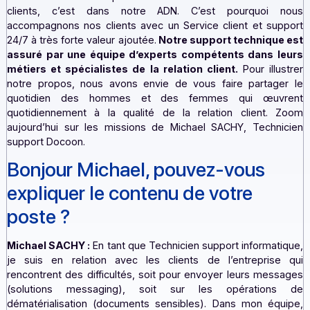
Docoon est une marque tournée vers la satisfaction d
clients, c’est dans notre ADN. C’est pourquoi
accompagnons nos clients avec un Service client et su
24/7 à très forte valeur ajoutée.
Notre support techniqu
assuré par une équipe d’experts compétents dans 
métiers et spécialistes de la relation client.
Pour ill
notre propos, nous avons envie de vous faire partag
quotidien des hommes et des femmes qui œuv
quotidiennement à la qualité de la relation client.
aujourd’hui sur les missions de Michael SACHY, Techn
support Docoon.
Bonjour Michael, pouvez-vous
expliquer le contenu de votre
poste ?
Michael SACHY :
En tant que Technicien support informat