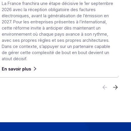
 la Tech
La Facture électronique en Europe et 
ns du
Monde : ce que les groupes multi-pays
anticiper
30 juin 2026
s la
La France franchira une étape décisive le 1e
ue les
2026 avec la réception obligatoire des factur
France,
électroniques, avant la généralisation de l’ém
2027. Pour les entreprises présentes à l’intern
 des
cette réforme invite à anticiper dès maintena
environnement où chaque pays avance à son
avec ses propres règles et ses propres archi
Dans ce contexte, s’appuyer sur un partenai