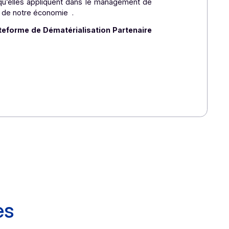
 sécurité – concernant par exemple le RGPD -, la norme
ts et partenaires des solutions garantissant le plus haut
 est bien sûr un facteur de réassurance pour les clients,
ore bien.
aînent l’ensemble de l’écosystème dans une démarche
rable à celle qu’elles appliquent dans le management de
s françaises et de notre économie .
 tant que Plateforme de Dématérialisation Partenaire