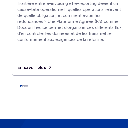
E-invoicing ou e-reporting : les cas d’usag
l’international
6 août 2026
Pour une entreprise qui opère au-delà des frontièr
frontière entre e-invoicing et e-reporting devient 
casse-tête opérationnel : quelles opérations relèv
de quelle obligation, et comment éviter les
redondances ? Une Plateforme Agréée (PA) com
Docoon Invoice permet d’organiser ces différents f
d’en contrôler les données et de les transmettre
conformément aux exigences de la réforme.