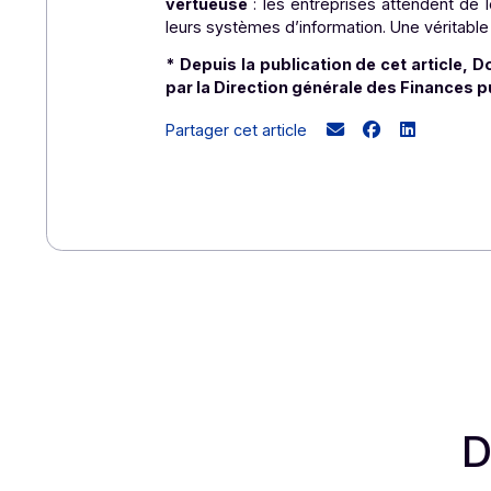
interlocuteurs que nous rencontrons
ISO 27001 devient un incontournable 
niveau de qualité, sécurité et confor
et aussi un marqueur de notre identi
Aujourd’hui, les exigences de sé
vertueuse
: les entreprises attende
leurs systèmes d’information. Une vé
*
Depuis la publication de cet ar
par la Direction générale des Fin
Partager cet article