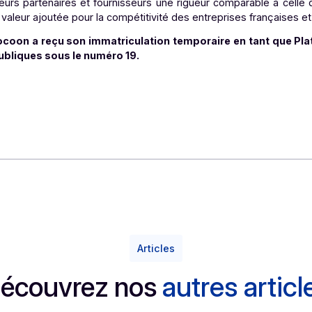
 ont des exigences de plus en plus élevées en matière de
pour les organisations désireuses de délivrer à leurs clien
mité.
». Pour Docoon, la mise en place de la norme ISO 27011
té auprès des prestataires qui ne nous connaissent pas enc
curité en matière de systèmes d’information (SI) entr
nt de leurs partenaires et fournisseurs une rigueur compa
ritable valeur ajoutée pour la compétitivité des entreprise
ticle, Docoon a reçu son immatriculation temporaire en
ances publiques sous le numéro 19.