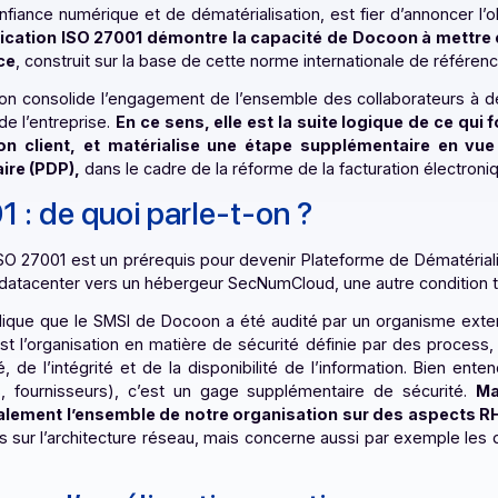
de confiance numérique et de dématérialisation, est fier d
La certification ISO 27001 démontre la capacité de Do
 efficace
, construit sur la base de cette norme internationa
ditation consolide l’engagement de l’ensemble des collabo
ients de l’entreprise.
En ce sens, elle est la suite logiq
isfaction client, et matérialise une étape supplém
artenaire (PDP),
dans le cadre de la réforme de la facturat
7001 : de quoi parle-t-on ?
cation ISO 27001 est un prérequis pour devenir Plateforme d
 de son datacenter vers un hébergeur SecNumCloud, une aut
001 indique que le SMSI de Docoon a été audité par un orga
MSI est l’organisation en matière de sécurité définie par 
entialité, de l’intégrité et de la disponibilité de l’infor
tenaires, fournisseurs), c’est un gage supplémentaire de