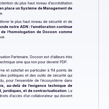
’annoncer l’obtention du plus haut niveau d’accréditation
coon à mettre en place un Système de Management de
le de référence.
rateurs à délivrer le plus haut niveau de sécurité et de
ue de ce qui fonde notre ADN : l’amélioration continue
entaire en vue de l’homologation de Docoon comme
ion électronique.
e Dématérialisation Partenaire. Docoon est d’ailleurs très
re condition technique sine qua non pour devenir PDP.
nisme externe et satisfait en particulier à 114 points de
des process, des politiques et des outils de sécurité qui
mation. Bien entendu, pour l’ensemble de l’écosystème dans
 sécurité.
Mais, au-delà de l’exigence technique de