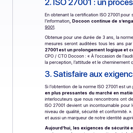
sécurité, la norme ISO 27001 enga
norme va vérifier des points très tec
être supprimés à son départ.
2.
ISO 27001 : un pr
En obtenant la certification ISO 270
l’information
, Docoon continue de 
9001
.
Obtenue pour une durée de 3 ans, la
mesures seront auditées tous les a
27001 est un prolongement logiqu
CPO / CTO Docoon : «
À l’occasion d
la perception, l’attitude et le chem
3. Satisfaire aux ex
Si l’obtention de la norme ISO 2700
en plus pressantes du marché en 