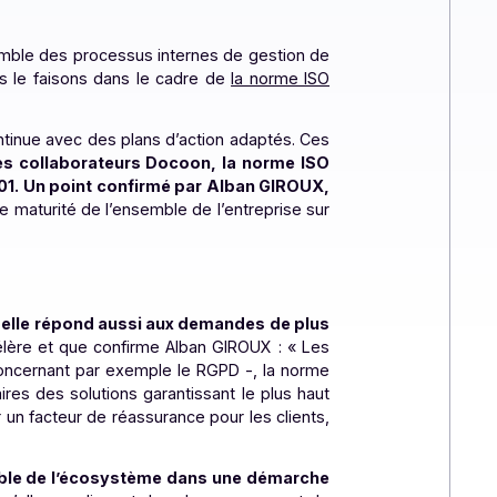
 aspects RH, juridiques, et de contractualisation
. La
exemple les droits d’accès d’un collaborateur qui doivent
ion lié à l’ensemble des processus internes de gestion de
 comme nous le faisons dans le cadre de
la norme ISO
 risques continue avec des plans d’action adaptés. Ces
’ensemble des collaborateurs Docoon, la norme ISO
orme ISO 9001. Un point confirmé par Alban GIROUX,
oté le niveau de maturité de l’ensemble de l’entreprise sur
’une norme.
».
future PDP
*
,
elle répond aussi aux demandes de plus
rde qui s’accélère et que confirme Alban GIROUX : «
Les