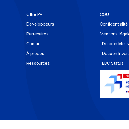
En savoir plus
Offre PA
C
Développeurs
C
Partenaires
M