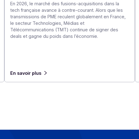
e à
Fusions/Acquisitions dans le secteur de
en France : les 10 plus grosses opératio
1er semestre 2026
23 juillet 2026
es, la
un
En 2026, le marché des fusions-acquisitions dan
ent
tech française avance à contre-courant. Alors q
transmissions de PME reculent globalement en 
me
le secteur Technologies, Médias et
lux,
Télécommunications (TMT) continue de signer
deals et gagne du poids dans l’économie.