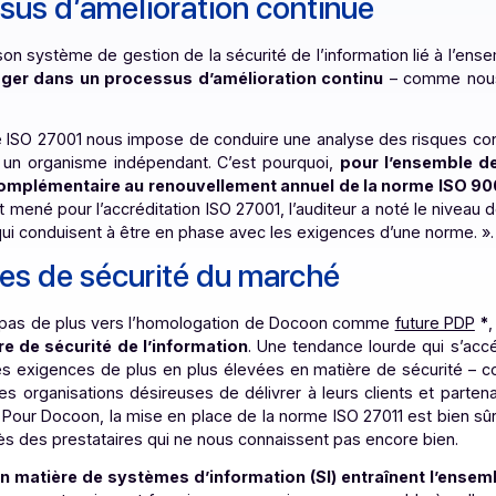
ge également l’ensemble de notre organisation sur des
hniques sur l’architecture réseau, mais concerne aussi par 
ocessus d’amélioration continue
01 pour son système de gestion de la sécurité de l’informat
s’engager dans un processus d’amélioration continu
–
 norme ISO 27001 nous impose de conduire une analyse des
ns par un organisme indépendant. C’est pourquoi,
pour l
e et complémentaire au renouvellement annuel de la n
e l’audit mené pour l’accréditation ISO 27001, l’auditeur a n
inement qui conduisent à être en phase avec les exigences d
igences de sécurité du marché
1 est un pas de plus vers l’homologation de Docoon comme
matière de sécurité de l’information
. Une tendance lou