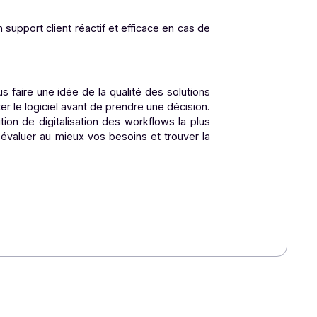
concernés. Une interface intuitive et une bonne ergonomie
aussi les éventuels frais de maintenance ou de formation.
insi que d’un support client réactif et efficace en cas de
urs.
el pour vous faire une idée de la qualité des solutions
afin de tester le logiciel avant de prendre une décision.
isir la solution de digitalisation des workflows la plus
orateurs pour évaluer au mieux vos besoins et trouver la