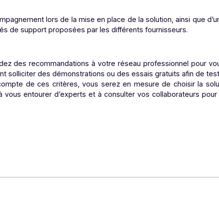
on
re en main et à utiliser par l’ensemble des collaborateurs 
doption du logiciel au sein de vos équipes.
olutions, en prenant en compte le coût d’acquisition, mais 
uvent s’ajouter au prix initial.
on accompagnement lors de la mise en place de la solution, a
odalités de support proposées par les différents fournisse
ence
u demandez des recommandations à votre réseau professionn
ement solliciter des démonstrations ou des essais gratuits 
enant compte de ces critères, vous serez en mesure de cho
z pas à vous entourer d’experts et à consulter vos collab