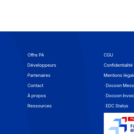
un
En 2026, le marché des fusions-acquisitions dan
ent
tech française avance à contre-courant. Alors q
transmissions de PME reculent globalement en 
me
le secteur Technologies, Médias et
lux,
Télécommunications (TMT) continue de signer
deals et gagne du poids dans l’économie.
En savoir plus