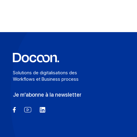
frontière entre e-invoicing et e-reporting devient 
casse-tête opérationnel : quelles opérations relèv
de quelle obligation, et comment éviter les
redondances ? Une Plateforme Agréée (PA) com
Docoon Invoice permet d’organiser ces différents f
d’en contrôler les données et de les transmettre
conformément aux exigences de la réforme.
En savoir plus