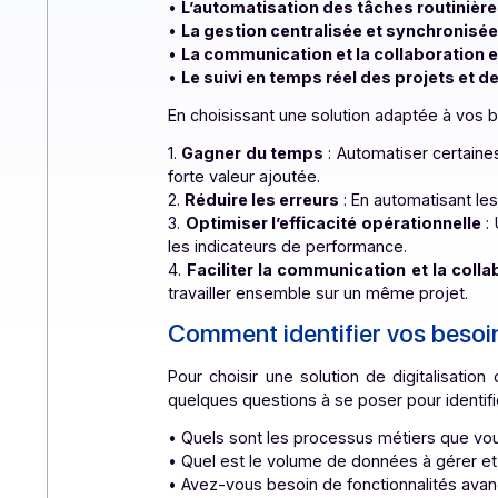
Avant de se lancer dans la recherche
bénéfices elle peut apporter à votr
l’utilisation de technologies numéri
•
L’automatisation des tâches rout
•
La gestion centralisée et synch
•
La communication et la collabora
•
Le suivi en temps réel des proje
En choisissant une solution adaptée 
1.
Gagner du temps
: Automatiser ce
forte valeur ajoutée.
2.
Réduire les erreurs
: En automatis
3.
Optimiser l’efficacité opération
les indicateurs de performance.
4.
Faciliter la communication et la
travailler ensemble sur un même proj
Comment identifier vos b