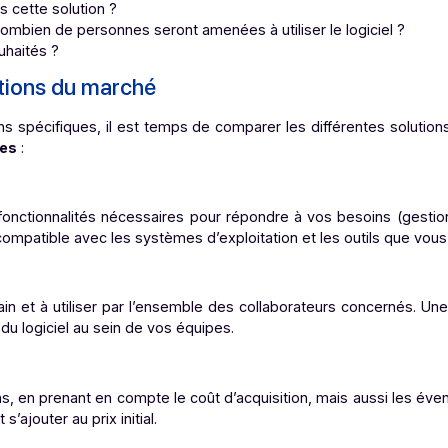
lisation des workflows
adaptée
à votre entreprise, il est
dentifier ces besoins :
ue vous souhaitez digitaliser ?
rer et leur complexité ?
 avancées (gestion des droits d’accès, intégration avec d’a
ir dans cette solution ?
rise et combien de personnes seront amenées à utiliser le lo
lace souhaités ?
 solutions du marché
 besoins spécifiques, il est temps de comparer les différe
s
critères
:
é
e les fonctionnalités nécessaires pour répondre à vos bes
e soit compatible avec les systèmes d’exploitation et les out