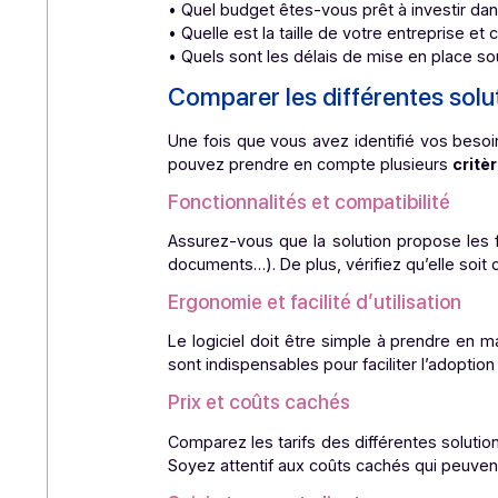
Pour choisir une solution de digita
quelques questions à se poser pour i
• Quels sont les processus métiers q
• Quel est le volume de données à gé
• Avez-vous besoin de fonctionnalités
• Quel budget êtes-vous prêt à invest
• Quelle est la taille de votre entrep
• Quels sont les délais de mise en p
Comparer les différentes
Une fois que vous avez identifié vos
pouvez prendre en compte plusieur
Fonctionnalités et compatibilit
Assurez-vous que la solution propos
documents…). De plus, vérifiez qu’ell