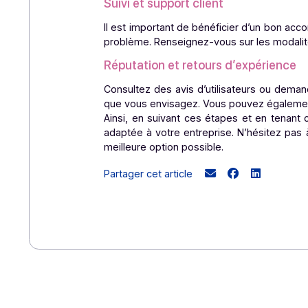
Ergonomie et facilité d’utilisati
Le logiciel doit être simple à prend
sont indispensables pour faciliter l’a
Prix et coûts cachés
Comparez les tarifs des différentes s
Soyez attentif aux coûts cachés qui pe
Suivi et support client
Il est important de bénéficier d’un b
problème. Renseignez-vous sur les m
Réputation et retours d’expéri
Consultez des avis d’utilisateurs o
que vous envisagez. Vous pouvez égal
Ainsi, en suivant ces étapes et en t
adaptée à votre entreprise. N’hésite
meilleure option possible.