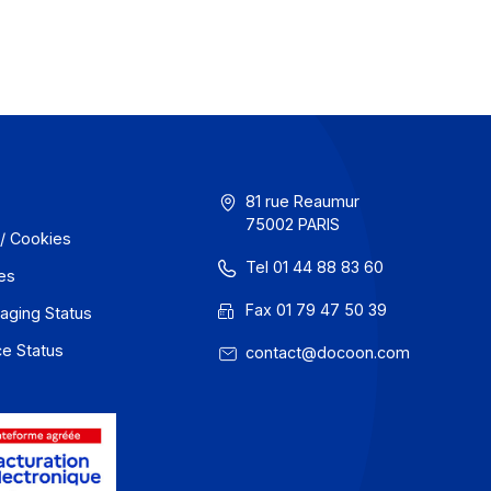
s la
La France franchira une étape décisive le 1e
ue les
2026 avec la réception obligatoire des factur
France,
électroniques, avant la généralisation de l’ém
2027. Pour les entreprises présentes à l’intern
 des
cette réforme invite à anticiper dès maintena
environnement où chaque pays avance à son
avec ses propres règles et ses propres archi
Dans ce contexte, s’appuyer sur un partenai
de gérer cette complexité de bout en bout d
atout décisif.
En savoir plus