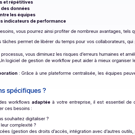
 d’une solution logicielle, il convient de bien comprendre
e entreprise. La
digitalisation
des
workflows
consiste à 
ques. Cela englobe notamment :
inières et répétitives
ronisée des données
tion entre les équipes
ts et des indicateurs de performance
à vos besoins, vous pourrez ainsi profiter de nombreux avan
rtaines tâches permet de libérer du temps pour vos collabo
ant les processus, vous diminuez les risques d’erreurs humai
nelle
: Un logiciel de gestion de workflow peut aider à mieux
 collaboration
: Grâce à une plateforme centralisée, les 
et.
esoins spécifiques ?