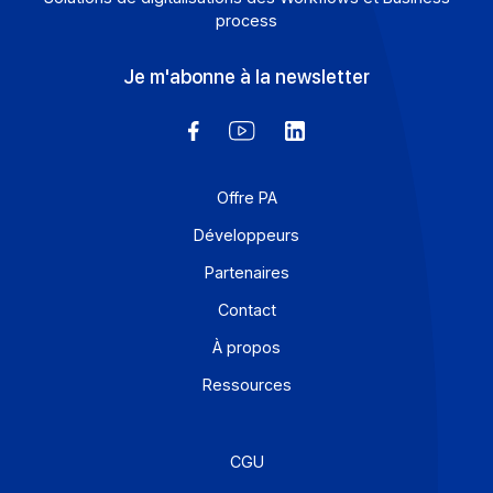
Articles
Facturation électronique 2026 : comment
Docoon Invoice répond-elle aux enjeux critiqu
des ETI et Grandes Entreprises
La facturation électronique n’est plus un horizon lointain
pour les ETI et Grandes Entreprises, elle devient une
réalité dès […]
En savoir plus
1
2