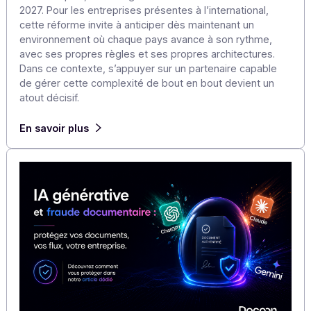
La Facture électronique en Europe et dans le
Monde : ce que les groupes multi-pays doivent
anticiper
La France franchira une étape décisive le 1er septembr
2026 avec la réception obligatoire des factures
électroniques, avant la généralisation de l’émission en
2027. Pour les entreprises présentes à l’international,
cette réforme invite à anticiper dès maintenant un
environnement où chaque pays avance à son rythme,
avec ses propres règles et ses propres architectures.
Dans ce contexte, s’appuyer sur un partenaire capable
de gérer cette complexité de bout en bout devient un
atout décisif.
En savoir plus