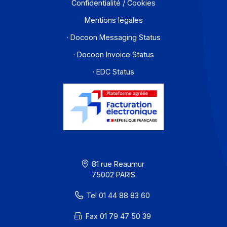
Solutions de digitalisations des Workflows et Busines
process
Je m'abonne à la newsletter
Offre PA
Développeurs
Partenaires