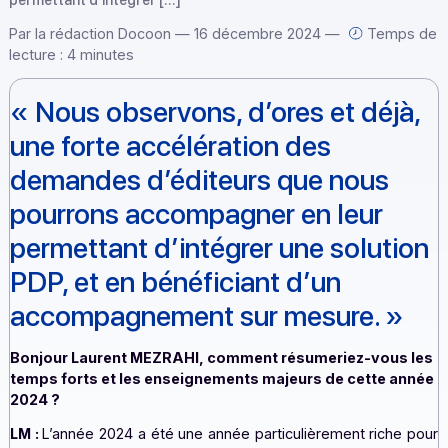
« Nous observons, d’ores et déjà, une forte accélération d
demandes d’éditeurs que nous pourrons accompagner en l
permettant d’intégrer […]
Par la rédaction Docoon — 16 décembre 2024 —
Temp
lecture : 4 minutes
«
Nous observons, d’ores et déj
une forte accélération des
demandes d’éditeurs que nous
pourrons accompagner en leur
permettant d’intégrer une solut
PDP, et en bénéficiant d’un
accompagnement sur mesure.
Bonjour Laurent MEZRAHI, comment résumeriez-vous