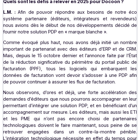
Docoon étant principalement positionné sur la factur
sortante, et Freedz sur la facturation entrante, nous av
plus, enrichi la couverture fonctionnelle de nos ser
respectifs. Ces synergies nous permettent d’offri
solutions encore plus performantes et adaptées aux be
de nos clients. La complémentarité envisagée entre 
entités a donc, comme attendue, pris tout son sens 
année.
Quels sont les défis à relever en 2025 pour Docoon ?
L.M. :
Afin de pouvoir répondre aux besoins de notr
système partenaire (éditeurs, intégrateurs et revend
nous avions dès le début de nos développements déci
fournir notre solution PDP en « marque blanche ».
Comme évoqué plus haut, nous avons déjà initié un n
important de partenariat avec des éditeurs d’ERP et de
Mais, depuis le 15 octobre dernier et l’annonce faite par 
de la réduction significative du périmètre du portail pub
facturation (PPF), tous les logiciels qui embarquen