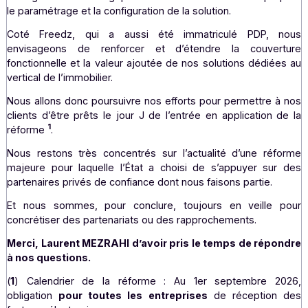
données de facturation vont devoir s’adosser à une PDP
de pouvoir continuer à assurer les flux de facturation.
Nous observons, d’ores et déjà, une forte accélératio
demandes d’éditeurs que nous pourrons accompagner en
permettant d’intégrer une solution PDP, et en bénéfician
accompagnement sur mesure. Les éditeurs, mais aussi le
et les PME qui n’ont pas encore choisi de parten
technologiques doivent le faire maintenant, sous peine 
retrouver engagées dans un contre-la-montre pén
L’intégration technologique nécessite en effet du temps
le paramétrage et la configuration de la solution.
Coté Freedz, qui a aussi été immatriculé PDP,
envisageons de renforcer et d’étendre la couve
fonctionnelle et la valeur ajoutée de nos solutions dédi
vertical de l’immobilier.
Nous allons donc poursuivre nos efforts pour permettre 
clients d’être prêts le jour J de l’entrée en application