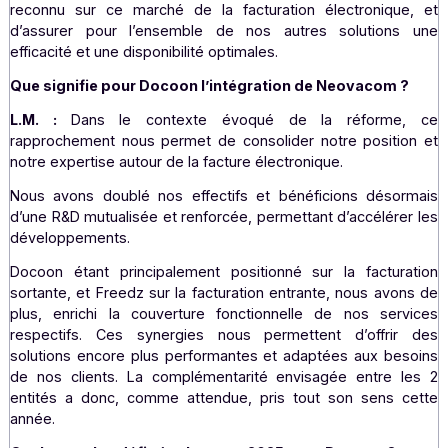
qui nous a permis de nouer un nombre importan
partenariat avec des éditeurs d’ERP et de CRM.
Je tiens, bien entendu, à féliciter l’ensemble des équip
Groupe pour leur implication quotidienne et la qualité d
travail, qui nous permettent d’être au rendez-vous de ce
règlementaire, de nous positionner comme un acteur expe
reconnu sur ce marché de la facturation électroniqu
d’assurer pour l’ensemble de nos autres solution
efficacité et une disponibilité optimales.
Que signifie pour Docoon l’intégration de Neovacom 
L.M. :
Dans le contexte évoqué de la réforme
rapprochement nous permet de consolider notre positi
notre expertise autour de la facture électronique.
Nous avons doublé nos effectifs et bénéficions déso
d’une R&D mutualisée et renforcée, permettant d’accélére
développements.