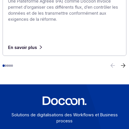
E-invoicing ou e-reporting : les cas d’usage à
l’international
6 août 2026
Pour une entreprise qui opère au-delà des frontières, l
frontière entre e-invoicing et e-reporting devient un
casse-tête opérationnel : quelles opérations relèvent 
quelle obligation, et comment éviter les redondances ?
Une Plateforme Agréée (PA) comme Docoon Invoice
permet d’organiser ces différents flux, d’en contrôler l