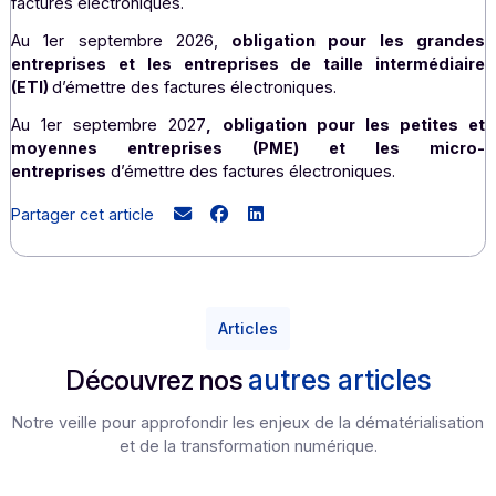
1
réforme
.
Nous restons très concentrés sur l’actualité d’une ré
majeure pour laquelle l’État a choisi de s’appuyer su
partenaires privés de confiance dont nous faisons partie.
Et nous sommes, pour conclure, toujours en veille
concrétiser des partenariats ou des rapprochements.
Merci, Laurent MEZRAHI d’avoir pris le temps de rép
à nos questions.
(
1
) Calendrier de la réforme : Au 1er septembre 
obligation
pour toutes les entreprises
de réceptio
factures électroniques.
Au 1er septembre 2026,
obligation pour les gr
entreprises et les entreprises de taille interméd
(ETI)
d’émettre des factures électroniques.
Au 1er septembre 2027
, obligation pour les petit
moyennes entreprises (PME) et les mi