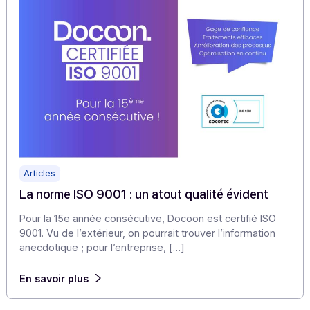
Damien Maitrot – Directeur R&D Docoon
« Sachant que nous sommes certifiés ISO 9001 et depu
peu ISO 27001, je veille de près à la qualité […]
En savoir plus