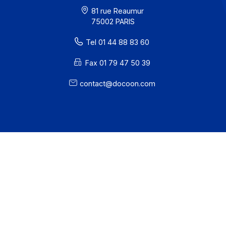
Confidentialité / Cookies
Mentions légales
· Docoon Messaging Status
· Docoon Invoice Status
· EDC Status
81 rue Reaumur
75002 PARIS
Tel 01 44 88 83 60