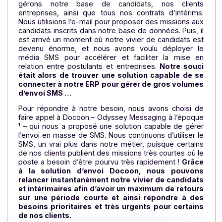
2019. Quant à moi, j’occupe le poste de Responsab
Organisation, je travaille en lien direct avec la directi
sur la stratégie d’entreprise. Je supervise plusieu
services : RH, gestion, organisation (qualité, RS
sécurité, RGPD) et toute l’activité « support outils ».
Quelle était la problématique initiale du Groupe ?
X.J. :
Nous utilisons un logiciel ERP avec lequel no
gérons notre base de candidats, nos client
entreprises, ainsi que tous nos contrats d’intérim
Nous utilisions l’e-mail pour proposer des missions a
candidats inscrits dans notre base de données. Puis, 
est arrivé un moment où notre vivier de candidats e
devenu énorme, et nous avons voulu déployer l
média SMS pour accélérer et faciliter la mise 
relation entre postulants et entreprises.
Notre souc
était alors de trouver une solution capable de 
connecter à notre ERP pour gérer de gros volum
d’envoi SMS …
Pour répondre à notre besoin, nous avons choisi 
faire appel à Docoon – Odyssey Messaging à l’époq
¹ – qui nous a proposé une solution capable de gér