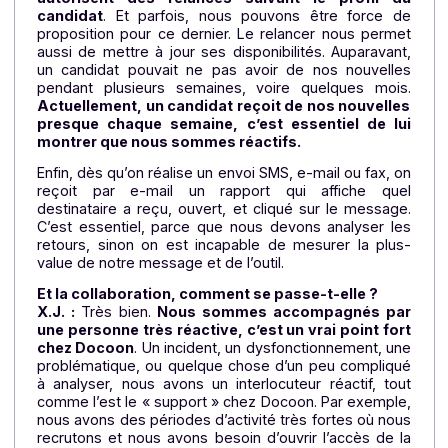
termes de profil de nos clients.
Et puis, nous souhaitions un outil capable de 
connecter facilement avec notre logiciel ERP, 
qui est le cas avec Docoon.
Aujourd’hui, nou
pouvons former très rapidement un collaborateur à 
prise en main de l’outil. Je dois dire que lorsque no
ne disposions pas de la solution Docoon, envoyer d
messages en nombre aux candidats était une vra
usine à gaz ! Le paramétrage de la solution est simp
à faire.
En termes de bénéfices,
nous pouvons auss
maintenir beaucoup plus facilement le contac
avec l’intérimaire. Notre base de données et l’out
autorisent des relances suivant le profil d
candidat
. Et parfois, nous pouvons être force 
proposition pour ce dernier. Le relancer nous perm
aussi de mettre à jour ses disponibilités. Auparavan
un candidat pouvait ne pas avoir de nos nouvell
pendant plusieurs semaines, voire quelques moi
Actuellement, un candidat reçoit de nos nouvelle
presque chaque semaine, c’est essentiel de lu