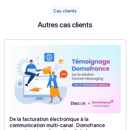
Je vous remercie Xavier pour ces explications.
(
1
) En 2022, Docoon a regroupé sous la même marq
le groupe Odyssey Messaging (spécialiste de l
communication multicanal), et ses marques DPi
Télécom et Docoon, respectivement spécialistes de 
dématérialisation et de la signature électronique.
Télécharger ce cas client en
PDF
Partager cet article
Cas clients