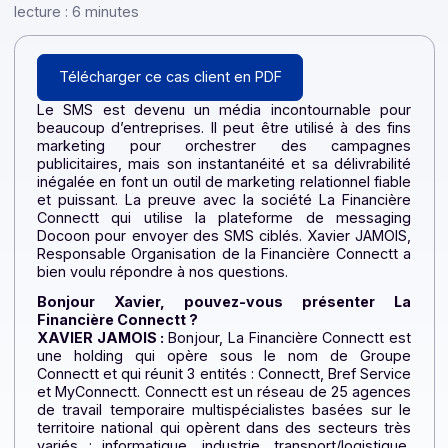
[…]
Par la rédaction Docoon — 29 octobre 2024 —
Temps
lecture : 6 minutes
Télécharger ce cas client en PDF
Le SMS est devenu un média incontournable pou
beaucoup d’entreprises. Il peut être utilisé à des fi
marketing pour orchestrer des campagne
publicitaires, mais son instantanéité et sa délivrabili
inégalée en font un outil de marketing relationnel fiab
et puissant. La preuve avec la société La Financiè
Connectt qui utilise la plateforme de messagin
Docoon pour envoyer des SMS ciblés. Xavier JAMOI
Responsable Organisation de la Financière Connectt
bien voulu répondre à nos questions.
Bonjour Xavier, pouvez-vous présenter L
Financière Connectt ?
XAVIER JAMOIS :
Bonjour, La Financière Connectt e
une holding qui opère sous le nom de Group