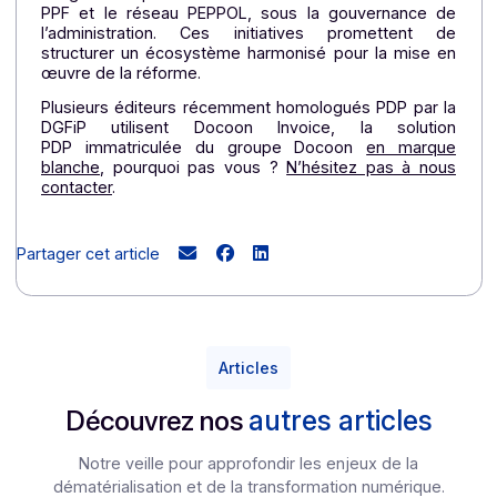
maîtrisée, au bénéfice des entreprises comme d
l’État.
Dans cette dynamique, la réactivation de l
commission AFNOR « Facturation électronique 
témoigne de la prise de conscience de l’importan
de la standardisation
. En tant qu’acteurs légitime 
naturel pour la réforme de la facturatio
électronique, Docoon et ses équipes sont fiers 
contribuer à l’élaboration de normes qui aidero
l’écosystème des acteurs de la facturatio
électronique à pouvoir s’appuyer des standard
fiables, interopérables et reconnus
.
Le déploiement progressif des mesures proposée
par les groupes de travail de la Commission AFNOR 
validées dans un second temps par la DGFi
accompagneront les entreprises jusqu’en 2026, 
l’entrée en application de la réforme.
Parallèleme
à ces travaux, les 82 PDP aujourd’hui accrédité
s’organisent pour leur interconnexion avec l’Annuai
PPF et le réseau PEPPOL, sous la gouvernance d
l’administration. Ces initiatives promettent d