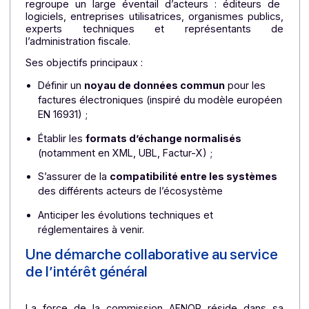
des spécifications techniques au sein d’un
commission dédiée.
La commission AFNOR : garantir des
standards partagés
Créée spécifiquement pour accompagner la réform
la
commission de normalisation AFNOR 
Dématérialisation des factures électroniques 
regroupe un large éventail d’acteurs : éditeurs d
logiciels, entreprises utilisatrices, organismes public
experts techniques et représentants d
l’administration fiscale.
Ses objectifs principaux :
Définir un
noyau de données commun
pour les
factures électroniques (inspiré du modèle europée
EN 16931) ;
Établir les
formats d’échange normalisés
(notamment en XML, UBL, Factur-X) ;