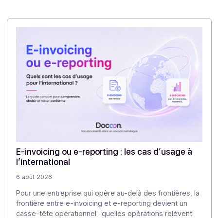
structurer un écosystème harmonisé pour la mise 
œuvre de la réforme.
Plusieurs éditeurs récemment homologués PDP par 
DGFiP utilisent Docoon Invoice, la solutio
PDP immatriculée du groupe Docoon
en marqu
blanche
, pourquoi pas vous ?
N’hésitez pas à no
contacter
.
Partager cet article
Articles
Découvrez nos
autres articles
Notre veille pour approfondir les enjeux de la
dématérialisation et de la transformation numérique.