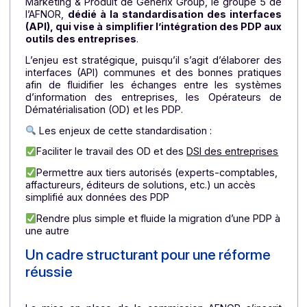
Anticiper les obligations à venir ;
Contribuer à l’élaboration des normes ;
S’assurer de la conformité de leurs solutions.
Docoon pilote du groupe
« Standardisation interfaces » de la
commission AFNOR
Pleinement mobilisé dans la réussite d’une réfor
majeure, Docoon, via Alban GIROUX son Directeu
Conformité, pilote avec Christophe VIRY, Directe
Marketing & Produit de Generix Group, le groupe 5 
l’AFNOR,
dédié à la standardisation des interfac
(API), qui vise à simplifier l’intégration des PDP a
outils des entreprises
.
L’enjeu est stratégique, puisqu’il s’agit d’élaborer d
interfaces (API) communes et des bonnes pratiqu
afin de fluidifier les échanges entre les systèm