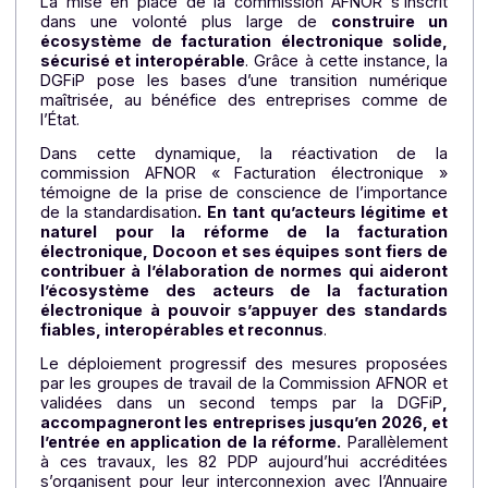
d’information des entreprises, les Opérateurs 
Dématérialisation (OD) et les PDP.
Les enjeux de cette standardisation :
Faciliter le travail des OD et des
DSI des entreprise
Permettre aux tiers autorisés (experts-comptables
affactureurs, éditeurs de solutions, etc.) un accès
simplifié aux données des PDP
Rendre plus simple et fluide la migration d’une PDP 
une autre
Un cadre structurant pour une réforme
réussie
La mise en place de la commission AFNOR s’inscr
dans une volonté plus large de
construire u
écosystème de facturation électronique solide
sécurisé et interopérable
. Grâce à cette instance, 
DGFiP pose les bases d’une transition numériqu