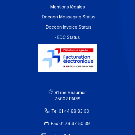
Solutions de digitalisations des Workflows et Busines
process
Je m'abonne à la newsletter
Offre PA
Développeurs
Partenaires
Contact
À propos