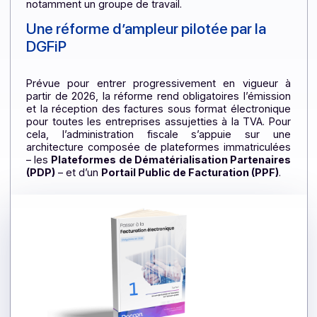
numérique et de dématérialisation en France
officiellement dans l
a liste des premières Platefor
de Dématérialisation Partenaire (PDP)
immatriculée
sous réserves (numéro #0019), participe activeme
aux travaux techniques de la Commission en pilota
notamment un groupe de travail.
Une réforme d’ampleur pilotée par la
DGFiP
Prévue pour entrer progressivement en vigueur 
partir de 2026, la réforme rend obligatoires l’émissi
et la réception des factures sous format électroniq
pour toutes les entreprises assujetties à la TVA. Po
cela, l’administration fiscale s’appuie sur un
architecture composée de plateformes immatriculé
– les
Plateformes de Dématérialisation Partenair
(PDP)
– et d’un
Portail Public de Facturation (PPF)
.