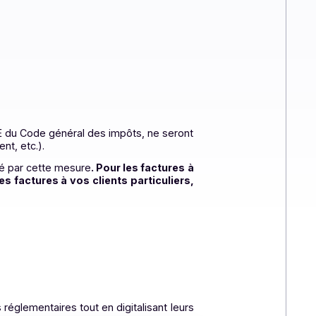
en matière de TVA avec des déclarations préremplies, et
été par l’obligation de transmission de ces données,
es 261 à 261 E du Code général des impôts, ne seront
 d’enseignement, etc.).
us êtes concerné par cette mesure
. Pour les factures à
ique. Pour les factures à vos clients particuliers,