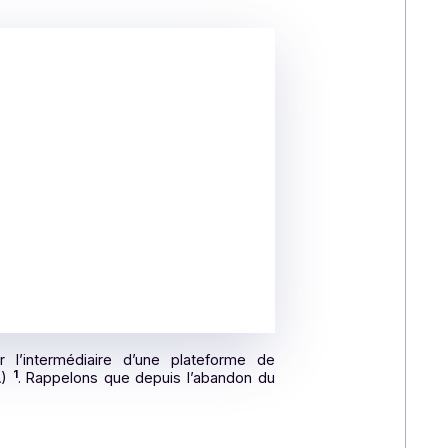
s exigences réglementaires tout en digitalisant leurs
nique,
uaire public