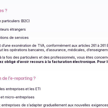
ge administrative, simplifier les obligations déclaratives 
activité en temps réel des agents économiques.
 facturation électronique,
l’e-invoicing
doit donc être compl
cernées ?
tion de particuliers (B2C)
s opérateurs étrangers
prestations de services
éficiant d’une exonération de TVA, conformément aux articl
ui inclut les opérations bancaires, d’assurance, médicales,
ise sont à la fois des particuliers et des professionnels, vo
s serez obligé d’avoir recours à la facturation électron