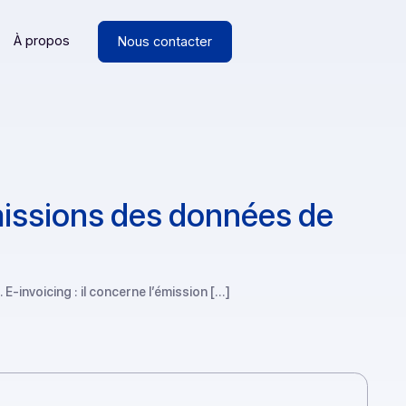
Ressources
À propos
Nous contacter
e transmissions des donnée
e-reporting.​ E-invoicing : il concerne l’émission […]