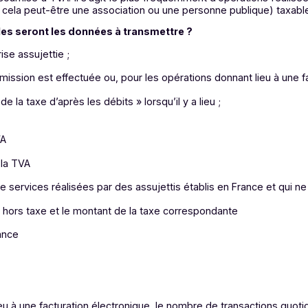
ciers. En centralisant les flux de facturation et de reporting,
s réel, utiles pour le pilotage de la trésorerie, le suivi 
es et l’intégration native avec les outils de facturation et 
 ressaisies, moins d’erreurs, plus de valeur consacrée à
ance globale, en soutenant la croissance de l’entreprise tout
 questions fréquemment posées
 ?
s à la TVA qui sont établies en France sont concernées par 
BtoC, opérations « business to consumer ») ou avec des 
 non établies en France peuvent être soumises à l’obligat
nce et soumise à TVA. Il s’agit le plus fréquemment d’opéra
ier, mais cela peut-être une association ou une personne pub
g, quelles seront les données à transmettre ?
entreprise assujettie ;