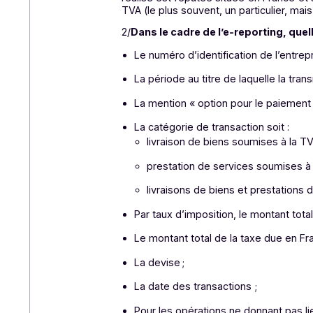
administratifs et des risques finan
données fiabilisées et quasi temp
Enfin, l’automatisation des échang
finance et comptabilité :
moins de
devient ainsi un levier de perform
E-reporting : les
1/
Qui est soumis à l’e-reporting
Toutes les entreprises assujettie
avec des clients particuliers (
particuliers).
Certaines entreprises étrangères
réalise est réputée située en Fra
TVA (le plus souvent, un particul
2/
Dans le cadre de l’e-reportin
Le numéro d’identification de l’