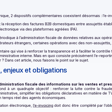
électronique, 2 dispositifs complémentaires coexistent désorma
ission et la réception des factures B2B domestiques entre as
forme électronique via des plateformes agréées (PA).​
ission périodique à l’administration fiscale de données relat
es opérateurs étrangers, certaines opérations avec des non-
glementaire qui vise à renforcer la transparence et à facilite
tion administrative interne. Mais en quoi consiste préciséme
 tirer ? Dans cet article, nous faisons le point sur le sujet.
ition, enjeux et obligations
e à l’administration fiscale des informations sur les 
répond à un quadruple objectif : renforcer la lutte cont