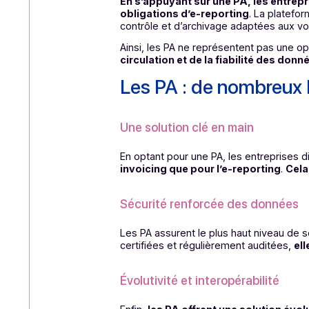
outils.
Gérer l’intermédiation avec l
La PA reçoit les données issues de
fiscale dans les canaux et selon l
des échanges, ce qui sécurise les
Un socle unique pour e-invoi
En s’appuyant sur une PA, les en
obligations d’e-reporting
. La p
contrôle et d’archivage adaptées
Ainsi, les PA ne représentent pas
circulation et de la fiabilité d
Les PA : de nombre