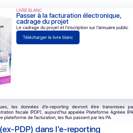
ication de l’e-reporting ?
 grandes entreprises et les ETI
es PME et micro-entreprises
et aux entreprises de s’adapter graduellement aux nouvelle
LIVRE BLANC
Passer à la facturation électro
cadrage du projet
Le cadrage du projet et l’inscription sur l’ann
Télécharger le livre blanc