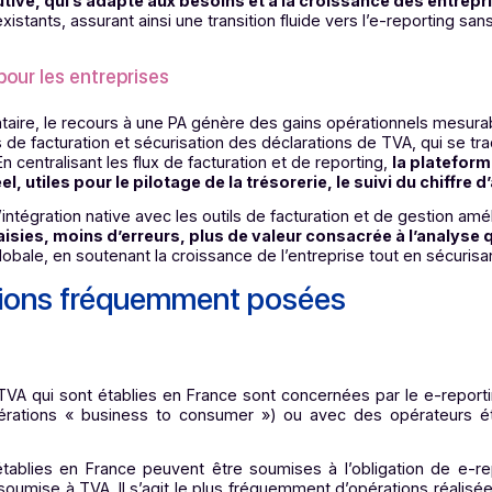
rises disposent d’une plateforme complète, capable de gére
g
.
Cela simplifie considérablement la gestion quotidien
nées
u de sécurité dans le traitement des données transmises à l’
ées,
elles réduisent les risques liés aux pertes de donné
é
n évolutive, qui s’adapte aux besoins et à la croissanc
ion existants, assurant ainsi une transition fluide vers l’e-
rets pour les entreprises
églementaire, le recours à une PA génère des gains opérati
 litiges de facturation et sécurisation des déclarations de 