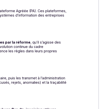
nsmises par l’intermédiaire d’une plateforme de
1
rme Agréée (PA)
. Rappelons que depuis l’abandon du
PA.
sser par une Plateforme Agréée (PA). Ces plateformes,
ire entre les systèmes d’information des entreprises
iques imposées par la réforme
, qu’il s’agisse des
en charge l’évolution continue du cadre
er en permanence les règles dans leurs propres