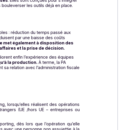
r de bout en bout leurs obligations,
tant pour l’e-
ne des obligations administratives.
administration fiscale. Grâce à leurs infrastructures
es, aux fuites ou aux cyberattaques.
e des entreprises
. Elles sont conçues pour s’intégrer
reporting sans bouleverser les outils déjà en place.
onnels mesurables : réduction du temps passé aux
TVA, qui se traduisent par une baisse des coûts