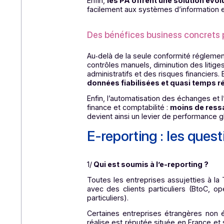
Une solution clé en main
En optant pour une PA, les entrep
invoicing que pour l’e-reportin
Sécurité renforcée des don
Les PA assurent le plus haut nivea
certifiées et régulièrement audit
Évolutivité et interopérabilit
Enfin,
les PA offrent une solutio
facilement aux systèmes d’informat
Des bénéfices business conc
Au‑delà de la seule conformité r
contrôles manuels, diminution des