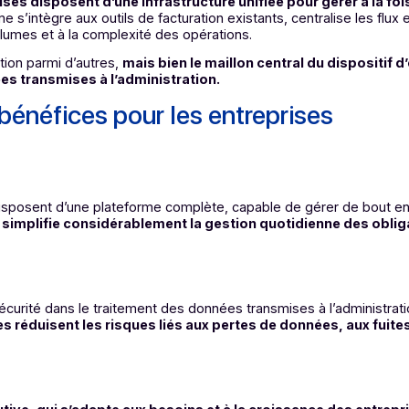
’administration
s factures ou des journaux de vente, les contrôle, les enrich
es cadences attendues. Elle assure également la gestion des 
 obligations déclaratives des entreprises.
cing et e-reporting
treprises disposent d’une infrastructure unifiée pour gér
lateforme s’intègre aux outils de facturation existants, centra
 aux volumes et à la complexité des opérations.
 une option parmi d’autres,
mais bien le maillon central du
es données transmises à l’administration.
ux bénéfices pour les entreprise