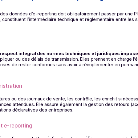
roniques, les données d’e-reporting devront être tra
’administration fiscale (PDP), aujourd’hui appelée Platefo
) comme plateforme de facturation, les flux passent par les 
s PA (ex-PDP) dans l’e-reporting
nsmission des données d’e-reporting doit obligatoirement pa
fiscale, constituent l’intermédiaire technique et réglementa
ux
tir le respect intégral des normes techniques et jurid
 à appliquer ou des délais de transmission. Elles prennent 
 entreprises de rester conformes sans avoir à réimplément