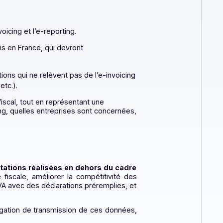
is : l’e-invoicing et l’e-reporting.​
sujettis établis en France, qui devront
ives aux opérations qui ne relèvent pas de l’e-invoicing
assujettis, etc.).
r le contrôle fiscal, tout en représentant une
nt l’e-reporting, quelles entreprises sont concernées,
ventes et prestations réalisées en dehors du cadre
re la fraude fiscale, améliorer la compétitivité des