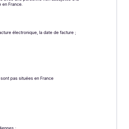
la plateforme met également à disposition des
du chiffre d’affaires et la prise de décision.
de gestion améliorent enfin l’expérience des équipes
 l’analyse qu’à la production.
À terme, la PA
 en sécurisant sa relation avec l’administration fiscale
le e-reporting, lorsqu’elles réalisent des opérations
opérateurs étrangers (UE /hors UE – entreprises ou
ion de e-reporting, dès lors que l’opération qu’elle
tions réalisées avec une personne non assujettie à la
lique) taxable en France.