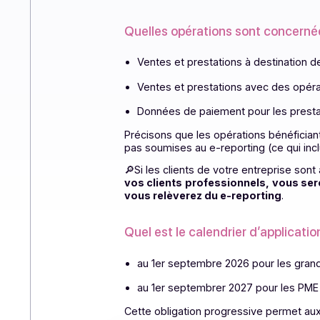
entreprises en allégeant leur char
avoir une vision plus claire de l’
Dans le cadre de la réforme de la
appelée e-reporting.
Quelles opérations sont con
Ventes et prestations à destina
Ventes et prestations avec de
Données de paiement pour les 
Précisons que les opérations bén
pas soumises au e-reporting (ce q
🔎S
i les clients de votre entrepr
vos clients professionnels, vou
vous relèverez du e-reporting
.