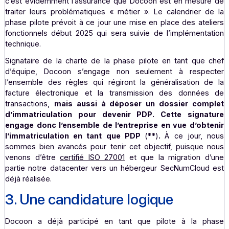
tester dans des conditions réelles la mise en place 
facturation électronique obligatoire avec une part
notre écosystème (partenaires éditeurs et cli
entreprises).
14 entreprises dans des secteurs d’activités diffé
(hôtellerie, industrie, services d’expertise compt
holdings de sociétés), dont 4 éditeurs majeur
solutions logicielles font partie de notre équipe. Ce 
éclectique est judicieux, puisqu’il va nous permett
tester une grande variété de cas d’usage.
Pour nos cl
c’est évidemment l’assurance que Docoon est en mesu
traiter leurs problématiques « métier ». Le calendrier 
phase pilote prévoit à ce jour une mise en place des ate
fonctionnels début 2025 qui sera suivie de l’implément
technique.
Signataire de la charte de la phase pilote en tant que
d’équipe, Docoon s’engage non seulement à resp
l’ensemble des règles qui régiront la généralisation 