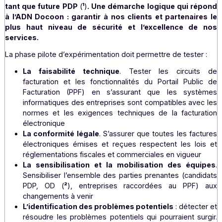
l’État a tenu à lancer un programme pilote qui sera l’oc
de tester les dispositifs en temps réel avec tous les ac
de cette réforme. Un processus de sélection des entrep
participantes dont nous faisons partie est en cours.
Bien que la participation à la pilote d’expérimentation
facultative, nous avons tenu à nous porter candid
tant que future PDP
(
¹
)
. Une démarche logique qui r
à l’ADN Docoon : garantir à nos clients et partenair
plus haut niveau de sécurité et l’excellence d
services.
La phase pilote d’expérimentation doit permettre de teste
La faisabilité technique
. Tester les circui
facturation et les fonctionnalités du Portail Publ
Facturation (PPF) en s’assurant que les sys
informatiques des entreprises sont compatibles ave
normes et les exigences techniques de la factur
électronique