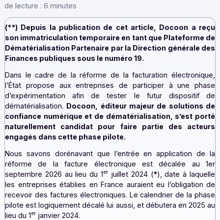
Dématérialisation Partenaire […]
Par la rédaction Docoon — 18 septembre 2023 —
Tem
de lecture : 6 minutes
(**) Depuis la publication de cet article, Docoon a
son immatriculation temporaire en tant que Platefor
Dématérialisation Partenaire par la Direction général
Finances publiques sous le numéro 19.
Dans le cadre de la réforme de la facturation électron
l’État propose aux entreprises de participer à une 
d’expérimentation afin de tester le futur disposit
dématérialisation.
Docoon, éditeur majeur de solutio
confiance numérique et de dématérialisation, s’est 
naturellement candidat pour faire partie des ac
engagés dans cette phase pilote.
Nous savons dorénavant que l’entrée en application 
réforme de la facture électronique est décalée a
er
septembre 2026 au lieu du 1
juillet 2024 (
*
), date à la