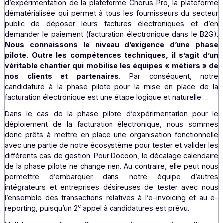
facture électronique et la transmission des donné
transactions,
mais aussi à déposer un dossier co
d’immatriculation pour devenir PDP
. Cette sign
engage donc l’ensemble de l’entreprise en vue d’ob
l’immatriculation en tant que PDP
(
**
)
.
À ce jour,
sommes bien avancés pour tenir cet objectif, puisque
venons d’être
certifié ISO 27001
et que la migration 
partie notre datacenter vers un hébergeur SecNumClou
déjà réalisée.
3. Une candidature logique
Docoon a déjà participé en tant que pilote à la 
d’expérimentation de la plateforme Chorus Pro, la plate
dématérialisée qui permet à tous les fournisseurs du se
public de déposer leurs factures électroniques et
demander le paiement (facturation électronique dans le 
Nous connaissons le niveau d’exigence d’une p
pilote. Outre les compétences techniques, il s’agit
véritable chantier qui mobilise les équipes « métiers