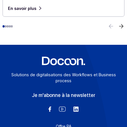
E-invoicing ou e-reporting : les cas d’usage à
l’international
6 août 2026
Pour une entreprise qui opère au-delà des frontières, l
frontière entre e-invoicing et e-reporting devient un
casse-tête opérationnel : quelles opérations relèvent 
quelle obligation, et comment éviter les redondances ?
Une Plateforme Agréée (PA) comme Docoon Invoice
permet d’organiser ces différents flux, d’en contrôler l
données et de les transmettre conformément aux
exigences de la réforme.