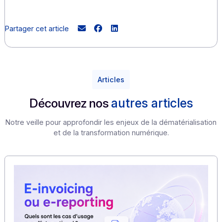
d’expérimentation – sous réserve qu’elle soit validée –
permettra de gagner une expérience précieuse pour
prêts le Jour J !
(
*
) Dans le cadre du projet de loi de finances pour 2024,
l’amendement n°I-5395 déposé le 17 octobre 2023 par le
gouvernement reporte la généralisation, qui s’appliquera 
temps à partir de 2026 :
PHASE 1 :
à compter du 1er septembre 2026 pour tout
les entreprises en réception
et pour les grandes entrep
et les entreprises de taille intermédiaire
en émission
PHASE 2 : à compter du 1er septembre 2027 pour les peti
et moyennes entreprises et les microentreprises.
(1) Plateforme de Dématérialisation Partenaire
(2) Opérateur de Dématérialisation