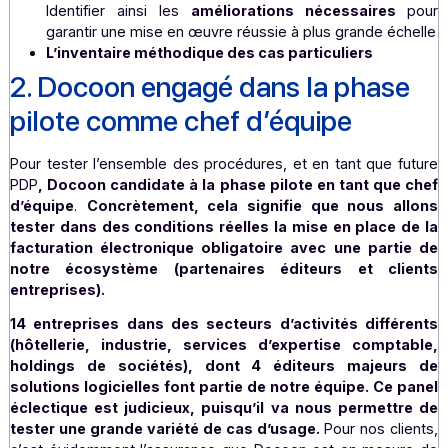
La conformité légale
. S’assurer que toutes les fa
électroniques émises et reçues respectent les lo
réglementations fiscales et commerciales en vigueu
La sensibilisation et la mobilisation des éq
Sensibiliser l’ensemble des parties prenantes (cand
PDP, OD (
²
), entreprises raccordées au PPF
changements à venir
L’identification des problèmes potentiels
: détec
résoudre les problèmes potentiels qui pourraient su
Identifier ainsi les
améliorations nécessaire
garantir une mise en œuvre réussie à plus grande éc
L’inventaire méthodique des cas particuliers
2. Docoon engagé dans la phas
pilote comme chef d’équipe
Pour tester l’ensemble des procédures, et en tant que f
PDP
, Docoon candidate à la phase pilote en tant que
d’équipe
.
Concrètement, cela signifie que nous a