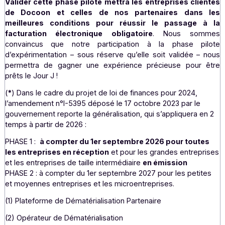
nos clients et partenaires.
Par conséquent, n
candidature à la phase pilote pour la mise en place 
facturation électronique est une étape logique et naturell
Dans le cas de la phase pilote d’expérimentation po
déploiement de la facturation électronique, nous s
donc prêts à mettre en place une organisation fonction
avec une partie de notre écosystème pour tester et valid
différents cas de gestion. Pour Docoon, le décalage cale
de la phase pilote ne change rien. Au contraire, elle peu
permettre d’embarquer dans notre équipe d’au
intégrateurs et entreprises désireuses de tester avec
l’ensemble des transactions relatives à l’e-invoicing et
e
reporting, puisqu’un 2
appel à candidatures est prévu.
Valider cette phase pilote mettra les entreprises cli
de Docoon et celles de nos partenaires dans
meilleures conditions pour réussir le passage
facturation électronique obligatoire
. Nous so
convaincus que notre participation à la phase p