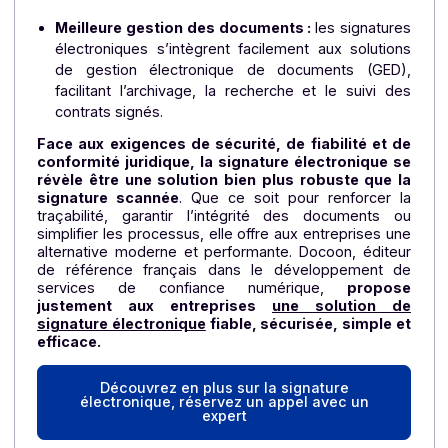
d’imprimer, signer et scanner les documents, 
signature électronique permet une validatio
immédiate en ligne, sans papier.
Sécurité accrue
: la signature électronique utili
des procédés de cryptage et des certificat
numériques, assurant une protection renforcé
contre les tentatives de falsification et les usag
frauduleux. Indispensable à l’heure où les outils d’
deviennent de plus en plus sophistiqués.
Réduction de l’impact environnemental :
e
éliminant les étapes d’impression et d
numérisation, la signature électronique favorise 
dématérialisation, réduisant l’utilisation de papier 
les émissions associées.
Meilleure gestion des documents :
les signatur
électroniques s’intègrent facilement aux solutio
de gestion électronique de documents (GED)