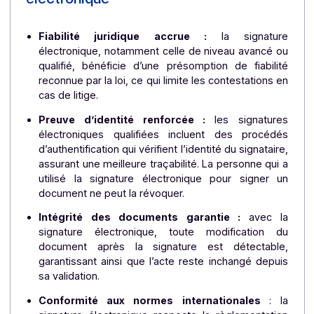
adopter une signature électronique d’un nive
avancé ou qualifié, conforme au règlement eIDAS
« electronic IDentification, Authentication and Tru
Services », désigne le règlement 910/2014 de l’
qui régit l’identification électronique et les servic
de confiance dans les États membres -. Ce type 
signature assure une présomption de fiabilit
protégeant ainsi mieux les intérêts de l’entreprise.
8 raisons d’utiliser la signature
électronique
Fiabilité juridique accrue :
la signatur
électronique, notamment celle de niveau avancé 
qualifié, bénéficie d’une présomption de fiabili
reconnue par la loi, ce qui limite les contestations 
cas de litige.
Preuve d’identité renforcée :
les signatur