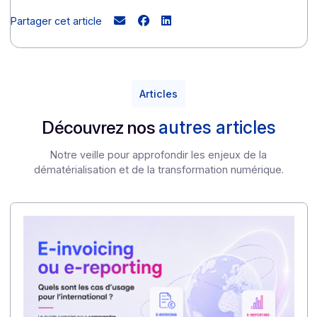
facilitant l’archivage, la recherche et le suivi d
contrats signés.
Face aux exigences de sécurité, de fiabilité et 
conformité juridique, la signature électronique 
révèle être une solution bien plus robuste que 
signature scannée
. Que ce soit pour renforcer 
traçabilité, garantir l’intégrité des documents 
simplifier les processus, elle offre aux entreprises u
alternative moderne et performante. Docoon, édite
de référence français dans le développement d
services de confiance numérique,
propos
justement aux entreprises
une solution d
signature électronique
fiable, sécurisée, simple 
efficace.
Découvrez en plus sur la signature
électronique, réservez un appel avec un
expert
Partager cet article