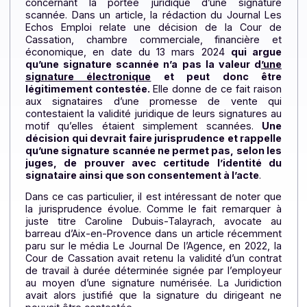
évolue
Plusieurs médias informés se sont récemment fa
l’écho d’une décision de la Cour de Cassatio
concernant la portée juridique d’une signatur
scannée. Dans un article, la rédaction du Journal
Le
Echos Emploi
relate une décision de la Cour d
Cassation, chambre commerciale, financière e
économique, en date du 13 mars 2024
qui argu
qu’une signature scannée n’a pas la valeur d
’u
signature électronique
et peut donc êtr
légitimement contestée.
Elle donne de ce fait rais
aux signataires d’une promesse de vente qu
contestaient la validité juridique de leurs signatures 
motif qu’elles étaient simplement scannées.
Un
décision qui devrait faire jurisprudence et rappel
qu’une signature scannée ne permet pas, selon l
juges, de prouver avec certitude l’identité d
signataire ainsi que son consentement à l’acte
.
Dans ce cas particulier, il est intéressant de noter q
la jurisprudence évolue. Comme le fait remarquer