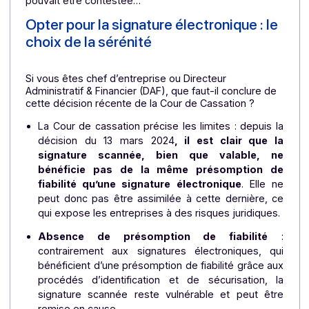
juste titre Caroline Dubuis-Talayrach, avocate 
barreau d’Aix-en-Provence dans un article récemme
paru sur le média
Le Journal De l’Agence,
en 2022, 
Cour de Cassation avait retenu la validité d’un contr
de travail à durée déterminée signée par l’employe
au moyen d’une signature numérisée. La Juridicti
avait alors justifié que la signature du dirigeant 
pouvait être contestée…
Opter pour la signature électronique : le
choix de la sérénité
Si vous êtes chef d’entreprise ou Directeur
Administratif & Financier (DAF), que faut-il conclure de
cette décision récente de la Cour de Cassation ?
La Cour de cassation précise les limites : depuis 
décision du 13 mars 2024
, il est clair que 
signature scannée, bien que valable, n
bénéficie pas de la même présomption d
fiabilité qu’une signature électronique
. Elle 