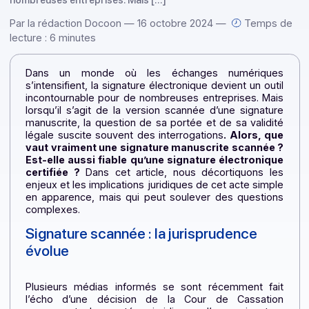
Dans un monde où les échanges numériques s’intensifient, 
signature électronique devient un outil incontournable pou
nombreuses entreprises. Mais […]
Par la rédaction Docoon — 16 octobre 2024 —
Temps
lecture : 6 minutes
Dans un monde où les échanges numérique
s’intensifient, la signature électronique devient un out
incontournable pour de nombreuses entreprises. Ma
lorsqu’il s’agit de la version scannée d’une signatu
manuscrite, la question de sa portée et de sa validi
légale suscite souvent des interrogations
. Alors, q
vaut vraiment une signature manuscrite scannée
Est-elle aussi fiable qu’une signature électroniq
certifiée ?
Dans cet article, nous décortiquons l
enjeux et les implications juridiques de cet acte simp
en apparence, mais qui peut soulever des questio
complexes.
Signature scannée : la jurisprudence