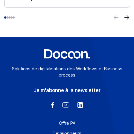
E-invoicing ou e-reporting : les cas d’usage à
l’international
6 août 2026
Pour une entreprise qui opère au-delà des frontières, l
frontière entre e-invoicing et e-reporting devient un
casse-tête opérationnel : quelles opérations relèvent
de quelle obligation, et comment éviter les
redondances ? Une Plateforme Agréée (PA) comme
Docoon Invoice permet d’organiser ces différents flux,
d’en contrôler les données et de les transmettre
conformément aux exigences de la réforme.