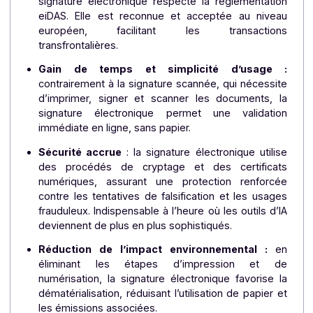
électroniques qualifiées incluent des procéd
d’authentification qui vérifient l’identité du signatair
assurant une meilleure traçabilité. La personne qui
utilisé la signature électronique pour signer 
document ne peut la révoquer.
Intégrité des documents garantie :
avec l
signature électronique, toute modification d
document après la signature est détectable
garantissant ainsi que l’acte reste inchangé depu
sa validation.
Conformité aux normes internationales
: 
signature électronique respecte la règlementati
eiDAS. Elle est reconnue et acceptée au nive
européen, facilitant les transaction
transfrontalières.
Gain de temps et simplicité d’usage 
contrairement à la signature scannée, qui nécessi