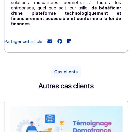
loi de finances pour 2024.
]
Loin d’être une contrainte, cette réforme doit êt
perçue comme une chance pour les entreprises.
s’agit d’un cercle vertueux de digitalisation et 
dématérialisation qui s’étendra sur plusieur
années et permettra aux entreprises d’améliore
leur gestion et donc leur productivité
. La mise 
place de la facturation électronique permettra a
acteurs économiques de réaliser des économie
considérables avec la fin des échanges papier, et 
gagner un temps précieux grâce au traitemen
automatisé des factures. Des tâches jusqu’alor
jugées comme très chronophages…
Pour Docoon et Avanteam, cette transformation e
une opportunité de se positionner comme acteu
global de dématérialisation. Demain, utiliser leu
solutions mutualisées permettra à toutes le
entreprises, quel que soit leur taille,
de bénéfici
d’une plateforme technologiquement e
financièrement accessible et conforme à la loi 
finances.