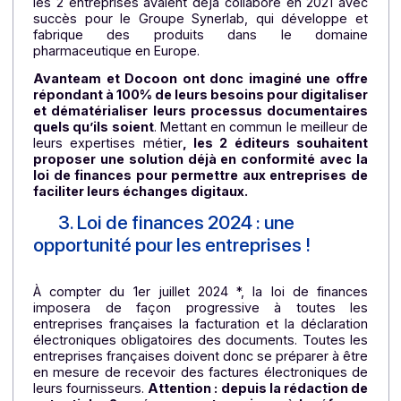
documents. Surtout, ils doivent pouvoir s’appuyer s
des solutions personnalisées qui répondent à leu
besoins.
Issu du rapprochement des sociétés Odysse
Messaging et DPii qui ont pour ADN commun l’écou
et la satisfaction client, Docoon s’engage à apport
des réponses adaptées à chaque entreprise. Un
approche orientée client que partage Avanteam, av
qui une collaboration semblait donc naturelle. De plu
les 2 entreprises avaient déjà collaboré en 2021 av
succès pour le Groupe Synerlab, qui développe 
fabrique des produits dans le domain
pharmaceutique en Europe.
Avanteam et Docoon ont donc imaginé une offr
répondant à 100% de leurs besoins pour digitalis
et dématérialiser leurs processus documentaire
quels qu’ils soient
. Mettant en commun le meilleur 
leurs expertises métier
, les 2 éditeurs souhaite
proposer une solution déjà en conformité avec 
loi de finances pour permettre aux entreprises 
faciliter leurs échanges digitaux.