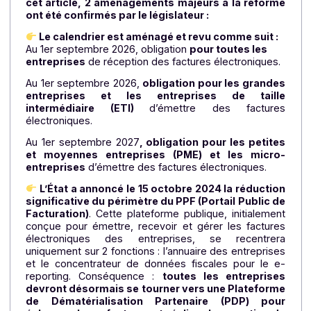
3. Loi de finances 2024 : une
opportunité pour les entreprises !
À compter du 1er juillet 2024
*
, la loi de financ
imposera de façon progressive à toutes le
entreprises françaises la facturation et la déclarati
électroniques obligatoires des documents. Toutes l
entreprises françaises doivent donc se préparer à êt
en mesure de recevoir des factures électroniques 
leurs fournisseurs.
Attention : depuis la rédaction 
cet article, 2 aménagements majeurs à la réfor
ont été confirmés par le législateur :
Le calendrier est aménagé et revu comme suit :
Au 1er septembre 2026, obligation
pour toutes les
entreprises
de réception des factures électroniques
Au 1er septembre 2026,
obligation pour les grand
entreprises et les entreprises de taill
intermédiaire (ETI)
d’émettre des facture
électroniques.