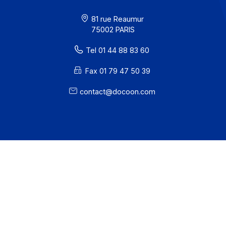
Partenaires
Contact
À propos
Ressources
CGU
Confidentialité / Cookies
Mentions légales
· Docoon Messaging Status
· Docoon Invoice Status
· EDC Status