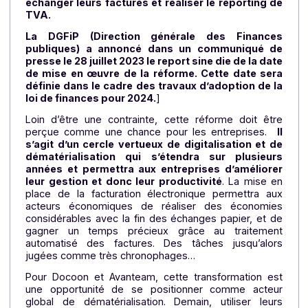
Au 1er septembre 2027
, obligation pour les petit
et moyennes entreprises (PME) et les micro
entreprises
d’émettre des factures électroniques.
L’État a annoncé le 15 octobre 2024 la réducti
significative du périmètre du PPF (Portail Public 
Facturation)
. Cette plateforme publique, initialeme
conçue pour émettre, recevoir et gérer les factur
électroniques des entreprises, se recentrer
uniquement sur 2 fonctions : l’annuaire des entrepris
et le concentrateur de données fiscales pour le 
reporting. Conséquence :
toutes les entreprise
devront désormais se tourner vers une Platefor
de Dématérialisation Partenaire (PDP) pou
échanger leurs factures et réaliser le reporting 
TVA.
La DGFiP (Direction générale des Finance
publiques) a annoncé dans un communiqué d
presse le 28 juillet 2023 le report sine die de la da
de mise en œuvre de la réforme
.
Cette date ser
définie dans le cadre des travaux d’adoption de 