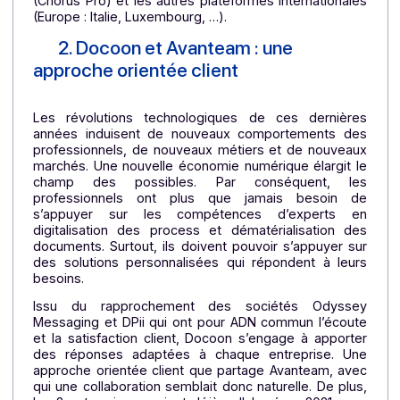
d’être au rang des premières PDP, que Docoon s
positionne avec plus de 35 ans d’expérience
, par
les pionniers de la dématérialisation de document
Notre solution couvre l’intégralité de la chaî
documentaire via les fonctionnalités d’horodatage, 
facture électronique, de signature électronique 
encore d’interconnexion avec la plateforme nationa
(Chorus Pro) et les autres plateformes international
(Europe : Italie, Luxembourg, …).
2.
Docoon et Avanteam : une
approche orientée client
Les révolutions technologiques de ces dernière
années induisent de nouveaux comportements de
professionnels, de nouveaux métiers et de nouvea
marchés. Une nouvelle économie numérique élargit 
champ des possibles. Par conséquent, le
professionnels ont plus que jamais besoin d
s’appuyer sur les compétences d’experts e
digitalisation des process et dématérialisation d