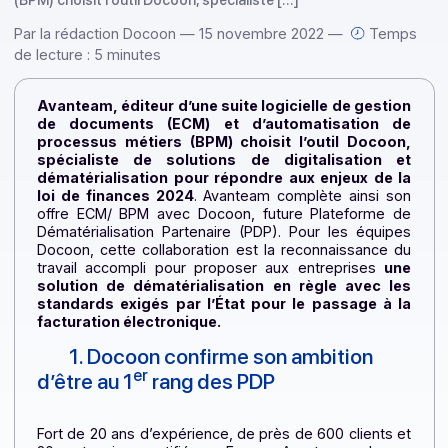
Avanteam, éditeur d’une suite logicielle de gestion de
documents (ECM) et d’automatisation de processus métie
(BPM) choisit l’outil Docoon, spécialiste […]
Par la rédaction Docoon — 15 novembre 2022 —
Tem
de lecture : 5 minutes
Avanteam, éditeur d’une suite logicielle de gesti
de documents (ECM) et d’automatisation d
processus métiers (BPM) choisit l’outil Docoon
spécialiste de solutions de digitalisation e
dématérialisation pour répondre aux enjeux de 
loi de finances 2024
. Avanteam complète ainsi s
offre ECM/ BPM avec Docoon, future Plateforme 
Dématérialisation Partenaire (PDP). Pour les équip
Docoon, cette collaboration est la reconnaissance 
travail accompli pour proposer aux entreprises
un
solution de dématérialisation en règle avec le
standards exigés par l’État pour le passage à 
facturation électronique.
1. Docoon confirme son ambition