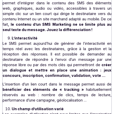
un point très important à l’heure du marketing omnica
chaque contact dans le parcours d’achat et la rel
client doit tenir compte du contexte
. Il permet aus
personnaliser le numéro expéditeur (11 caract
alphanumériques maximum), afin de favoriser l’identific
de votre marque, service, ou entreprise.
L’enrichissement du contenu : RICH SMS
Le développement de la technologie pour les smartp
permet d’intégrer dans le contenu des SMS des élé
web, graphiques, audio ou vidéo, accessibles à trave
simple clic sur un lien court qui dirige le destinataire v
contenu Internet ou un site marchand adapté au mobile. 
fait
, le contenu d’un SMS Marketing ne se limite pl
seul texte du message. Jouez la différenciation !
L’interactivité
Le SMS permet aujourd’hui de générer de l’interactivi
temps réel avec les destinataires, grâce à la gestion 
réception des réponses. Il est possible de demand