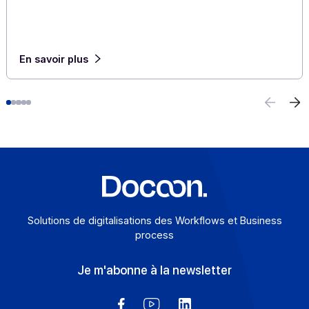
E-invoicing ou e-reporting : les cas d’usage à
l’international
6 août 2026
Pour une entreprise qui opère au-delà des frontières, l
frontière entre e-invoicing et e-reporting devient un
casse-tête opérationnel : quelles opérations relèvent 
quelle obligation, et comment éviter les redondances ?
Une Plateforme Agréée (PA) comme Docoon Invoice
permet d’organiser ces différents flux, d’en contrôler l
données et de les transmettre conformément aux
exigences de la réforme.