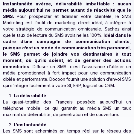
lecture : 5 minutes
Instantanéité avérée, délivrabilité imbattable : 
média aujourd’hui ne permet autant de réactivité q
SMS.
Pour prospecter et fidéliser votre clientèle, l
Marketing est l’outil de marketing direct idéal, à intég
votre stratégie de communication omnicanale. Sachez 
que le taux de lecture du SMS avoisine les 100%.
Idéal da
cadre d’une campagne de communication clie
puisque c’est un mode de communication très perso
le SMS permet de joindre vos destinataires à 
moment, où qu’ils soient, et de générer des ac
immédiates
. Diffuser un SMS, c’est l’assurance d’utili
média promotionnel à fort impact pour une communic
ciblée et performante. Docoon fournit une solution d’env
qui s’intègre facilement à votre SI, ERP, logiciel ou CRM.
La délivrabilité
La quasi-totalité des Français possède aujourd’h