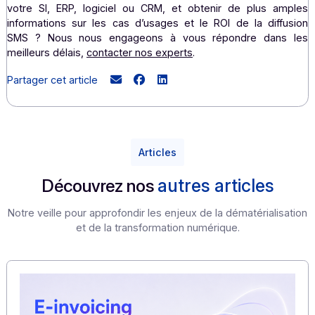
message de bienvenue, message à date anniversaire du c
ou de la commande, offre spéciale & promotion, invita
génération de trafic en magasin, enquête de satisfaction
2) envoyer des messages à caractère transactionnel
de commande, confirmation de livraison, confirmation de
authentification et lutte contre la fraude, recouvrement
envoyer des messages à caractère d’urgence
(A
incident, alerte météo, alerte sanitaire, alerte voirie …).
Il est aussi possible d’utiliser le SMS pour réaliser des d
numéraire, régler des factures, comme du stationn
payant.
Vous souhaitez évaluer la simplicité d’intégration du 
votre SI, ERP, logiciel ou CRM, et obtenir de plus a
informations sur les cas d’usages et le ROI de la diff
SMS ? Nous nous engageons à vous répondre dan
meilleurs délais,
contacter nos experts
.
Partager cet article