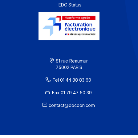
Offre PA
Développeurs
Partenaires
Contact
À propos
Ressources
CGU
Confidentialité / Cookies
Mentions légales
· Docoon Messaging Status