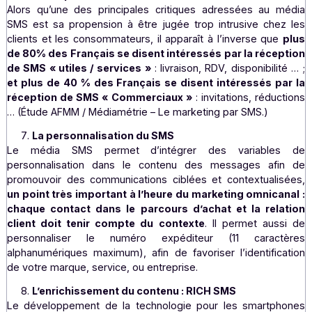
Le taux de mémorisation du SMS
Le contenu et l’information d’un message reçu par SMS,
bénéficient
d’un taux de mémorisation supérieur à 60
dépassant largement les autres médias : E-mail, presse, 
radio … (Chiffres INSEE.)
L’acceptation et le consentement des destinatai
Alors qu’une des principales critiques adressées au 
SMS est sa propension à être jugée trop intrusive che
clients et les consommateurs, il apparaît à l’inverse qu
de 80% des Français se disent intéressés par la réce
de SMS « utiles / services »
: livraison, RDV, disponibili
et plus de 40 % des Français se disent intéressés p
réception de SMS « Commerciaux »
: invitations, rédu
… (Étude AFMM / Médiamétrie – Le marketing par SMS.)
La personnalisation du SMS
Le média SMS permet d’intégrer des variable
personnalisation dans le contenu des messages af
promouvoir des communications ciblées et contextuali