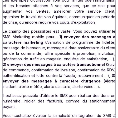
destinataire de répondre à l’envoi d’un message pa
réponse libre ou par des mots clés qui permettront de
un dialogue et mettre en place une animation :
concours, inscription, confirmation, validation, vote
L’insertion d’un lien court dans le message permet aus
bénéficier des éléments de « tracking »
habituell
réservés au web : nombre de clics, temps de lec
performance d’une campagne, géolocalisation …
Un champ d’utilisation varié
Les exemples d’utilisation n’ont pour limites que l’imagi
et les besoins attachés à vos services, que ce soit
augmenter vos ventes, améliorer votre service cl
optimiser le travail de vos équipes, communiquer en pé
de crise, ou encore réduire vos coûts d’exploitation.
Le champ des possibilités est vaste. Vous pouvez utilis
SMS Marketing mobile pour
: 1) envoyer des messa
caractère marketing
(Animation de programme de fidé