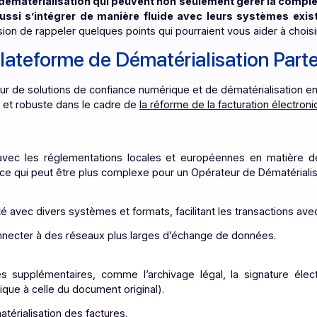
«
6 bonnes raisons pour choisir une Plateforme de Dém
le critique se tournent-elles plus naturellement vers un
ns de dématérialisation qui peuvent non seulement gér
mais aussi s’intégrer de manière fluide avec leurs sy
L’occasion de rappeler quelques points qui pourraient vous 
une Plateforme de Dématérialisati
r majeur de solutions de confiance numérique et de dématéri
écurisée et robuste dans le cadre de
la réforme de la factura
tale avec les réglementations locales et européennes en
atifs, ce qui peut être plus complexe pour un Opérateur de
érabilité avec divers systèmes et formats, facilitant les tr