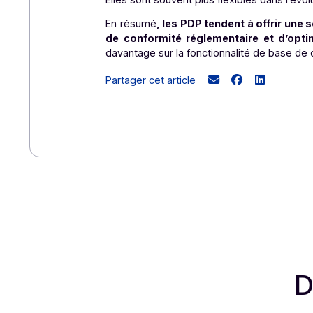
Cette intégration facilite la transition
Optimisation des processus i
En automatisant et en rationalisant l
Elles permettent souvent une meilleu
Adaptabilité et personnalisat
Les PDP peuvent offrir des solutions
Elles sont souvent plus flexibles dans 
En résumé
, les PDP tendent à offr
de conformité réglementaire et 
davantage sur la fonctionnalité de b
Partager cet article