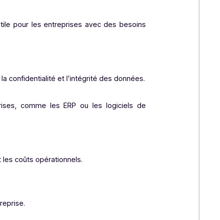
nées.
nature électronique, ou encore la copie fiable (copie
culièrement utile pour les entreprises avec des besoins
e.
icts pour la confidentialité et l’intégrité des données.
s des entreprises, comme les ERP ou les logiciels de