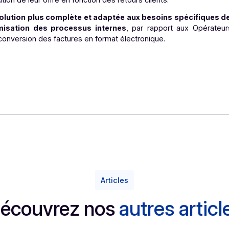
 vers la facturation électronique.
nternes :
es processus de facturation, les PDP peuvent aider à réduire 
re traçabilité et gestion des documents.
ion :
 plus personnalisées et adaptées aux besoins spécifiques 
l’évolution de leur offre en fonction des retours clients.
ir une solution plus complète et adaptée aux besoins s
d’optimisation des processus internes
, par rapport a
ase de conversion des factures en format électronique.