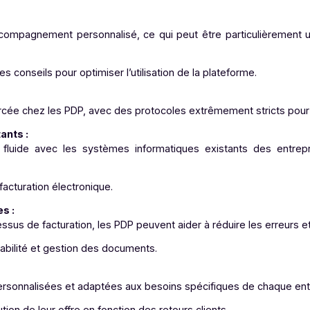
ir se connecter à des réseaux plus larges d’échange de don
rvices supplémentaires, comme l’archivage légal, la sig
 identique à celle du document original).
e dématérialisation des factures.
 :
t un accompagnement personnalisé, ce qui peut être parti
 et des conseils pour optimiser l’utilisation de la plateform
renforcée chez les PDP, avec des protocoles extrêmement str
 existants :
n plus fluide avec les systèmes informatiques existant