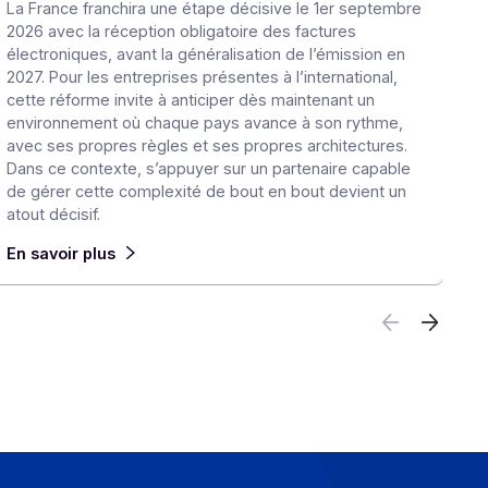
 la Tech
La Facture électronique en Europe et 
ns du
Monde : ce que les groupes multi-pays
anticiper
30 juin 2026
s la
La France franchira une étape décisive le 1e
ue les
2026 avec la réception obligatoire des factur
France,
électroniques, avant la généralisation de l’ém
2027. Pour les entreprises présentes à l’intern
 des
cette réforme invite à anticiper dès maintena
environnement où chaque pays avance à son
avec ses propres règles et ses propres archi