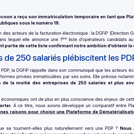
ticle, Docoon a reçu son immatriculation temporaire en
ances publiques sous le numéro 19.
au sein des acteurs de la facturation électronique : la DGF
ère
ier dans lequel elle annonce une 1
liste d’opérateurs
 font partie de cette liste confirmant notre ambition 
 plus de 250 salariés plébisciten
tatut de PDP, la DGFiP rappelle dans son communiqué que le
 des plateformes privées immatriculées par ses soins. Ell
 «
Plus de la moitié des entreprises de 250 salariés
s acteurs économiques ont de plus en plus conscience des 
ur apporter
. À ce titre, nous avions développé un compar