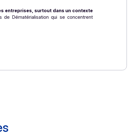
les erreurs et les coûts opérationnels.
de chaque entreprise.
pécifiques des entreprises, surtout dans un contexte
ux Opérateurs de Dématérialisation qui se concentrent