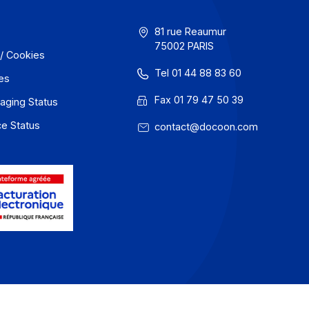
Dans ce contexte, s’appuyer sur un partenai
de gérer cette complexité de bout en bout d
atout décisif.
En savoir plus
GU
81 rue Reaum
75002 PARIS
onfidentialité / Cookies