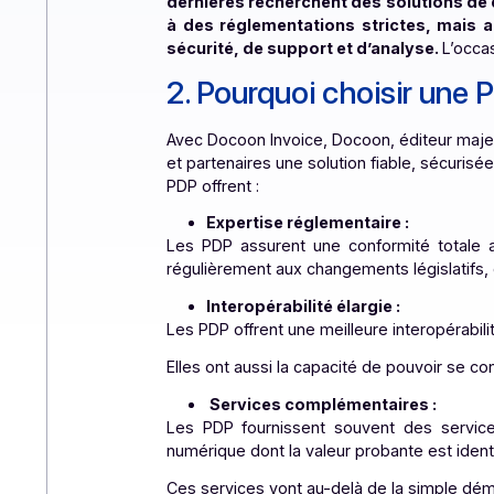
Opérateur de Dématérialisation → 
Dématérialisation
».
Pourquoi les entreprises d’une tail
dernières recherchent des solutio
à des réglementations strictes, 
sécurité, de support et d’analyse.
2. Pourquoi choisir 
Avec
Docoon Invoice
, Docoon, éditeu
et partenaires une solution fiable, s
PDP offrent :
Expertise réglementaire :
Les PDP assurent une conformité to
régulièrement aux changements législ
Interopérabilité élargie :
Les PDP offrent une meilleure interop