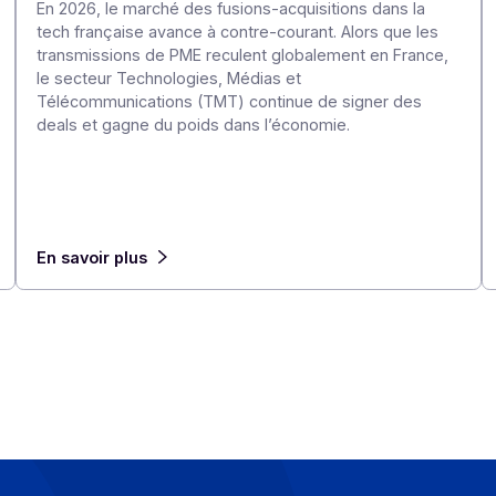
e à
Fusions/Acquisitions dans le secteur de
en France : les 10 plus grosses opératio
1er semestre 2026
23 juillet 2026
es, la
un
En 2026, le marché des fusions-acquisitions dan
ent
tech française avance à contre-courant. Alors q
transmissions de PME reculent globalement en 
me
le secteur Technologies, Médias et
lux,
Télécommunications (TMT) continue de signer
deals et gagne du poids dans l’économie.