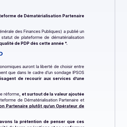
 tant que Plateforme de Dématérialisation Partenaire
iP (Direction Générale des Finances Publiques) a publié un
 candidats au statut de plateforme de dématérialisation
d’obtenir la qualité de PDP dès cette année
*
.
t les PDP
s acteurs économiques auront la liberté de choisir entre
e précise notamment que dans le cadre d’un sondage IPSOS
 et plus envisagent de recourir aux services d’une
enjeux de cette réforme
, et surtout de la valeur ajoutée
atif entre Plateforme de Dématérialisation Partenaire et