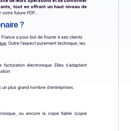
atérialisation Partenaire plutôt qu’un Opérateur de
e PDP ?
Nous avons la prétention de penser que ces
er la complexité de leurs opérations et se conformer
stèmes existants, tout en offrant un haut niveau de
aider à choisir votre future PDP…
on Partenaire ?
alisation en France a pour but de fournir à ses clients
tion électronique
. Outre l’aspect purement technique, les
 matière de facturation électronique. Elles s’adaptent
 Dématérialisation.
ansactions avec un plus grand nombre d’entreprises.