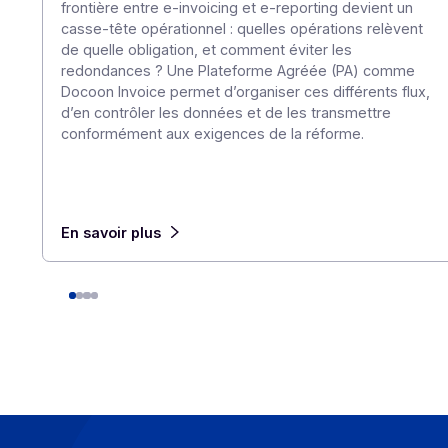
E-invoicing ou e-reporting : les cas d’usag
l’international
6 août 2026
Pour une entreprise qui opère au-delà des frontièr
frontière entre e-invoicing et e-reporting devient 
casse-tête opérationnel : quelles opérations relèv
de quelle obligation, et comment éviter les
redondances ? Une Plateforme Agréée (PA) com
Docoon Invoice permet d’organiser ces différents f
d’en contrôler les données et de les transmettre
conformément aux exigences de la réforme.